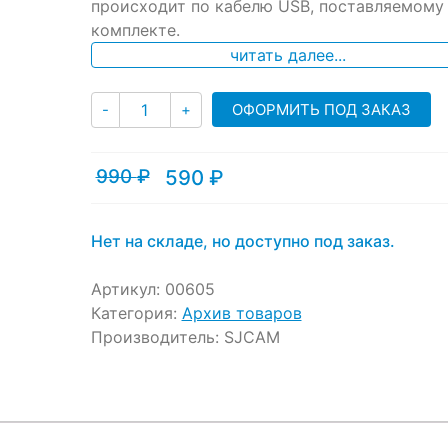
происходит по кабелю USB, поставляемому
customer
ratings
комплекте.
читать далее...
Количество
ОФОРМИТЬ ПОД ЗАКАЗ
-
+
990
₽
590
₽
Текущая
Первоначальная
цена:
цена
590 ₽.
составляла
990 ₽.
Нет на складе, но доступно под заказ.
Артикул:
00605
Категория:
Архив товаров
Производитель:
SJCAM