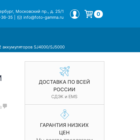
рбург, Московский пр., д. 25/1
МОЙ ПРОФИЛЬ
0
-36-35
|
info@foto-gamma.ru
Корзина пуста.
2 аккумуляторов SJ4000/SJ5000
M
ДОСТАВКА ПО ВСЕЙ
РОССИИ
СДЭК и EMS
в
ГАРАНТИЯ НИЗКИХ
ЦЕН