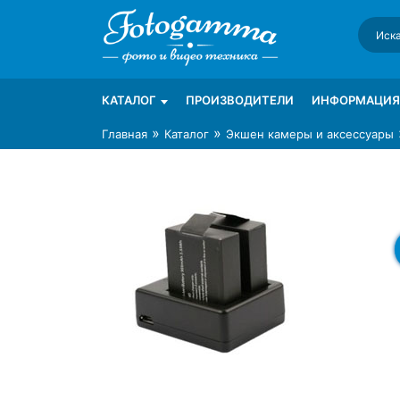
Skip
to
content
Интернет-магазин фототехники Foto-Ga
Магазин фотоаксессуаров foto-gamma.ru
КАТАЛОГ
ПРОИЗВОДИТЕЛИ
ИНФОРМАЦИЯ
»
»
Главная
Каталог
Экшен камеры и аксессуары