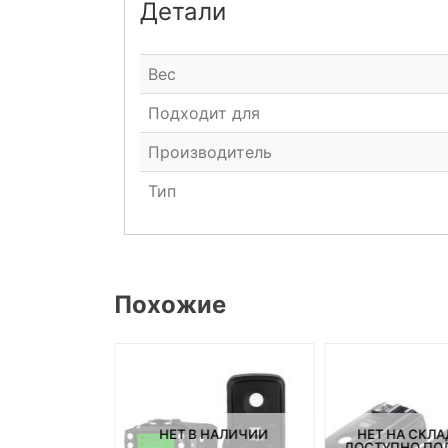
Детали
Вес
Подходит для
Производитель
Тип
Похожие
НЕТ В НАЛИЧИИ
НЕТ НА СКЛА
СКЛАДЕ, НО
ДОСТУПНО ПОД