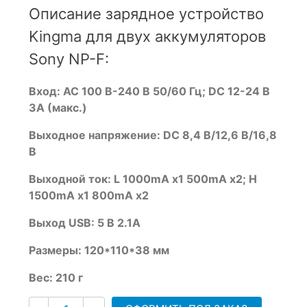
out
Описание зарядное устройство
of
Kingma для двух аккумуляторов
based
on
Sony NP-F:
customer
ratings
Вход: AC 100 В-240 В 50/60 Гц; DC 12-24 В
3A (макс.)
Выходное напряжение:
DC 8,4 В/12,6 В/16,8
В
Выходной ток:
L 1000mA x1 500mA x2; H
1500mA x1 800mA x2
Выход USB:
5 В 2.1A
Размеры: 120*110*38 мм
Вес: 210 г
Количество