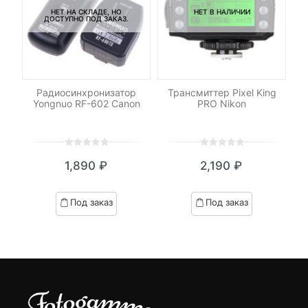
НЕТ НА СКЛАДЕ, НО
НЕТ В НАЛИЧИИ
ДОСТУПНО ПОД ЗАКАЗ.
-
ет
Радиосинхронизатор
Трансмиттер Pixel King
Св
ny
Yongnuo RF-602 Canon
PRO Nikon
0
5
0
0
5
0
1,890
₽
2,190
₽
out
out
of
of
based
based
Под заказ
Под заказ
on
on
customer
customer
ratings
ratings