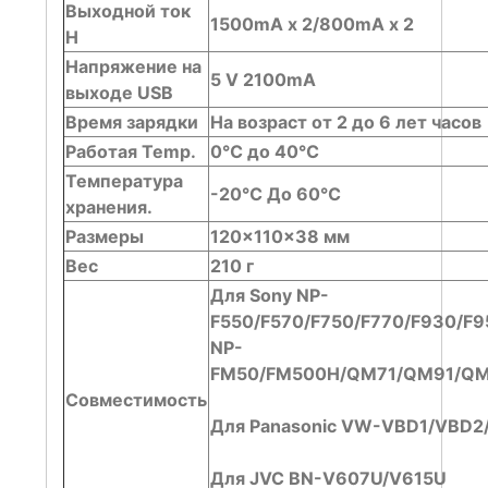
Выходной ток
1500mA x 2/800mA x 2
H
Напряжение на
5 V 2100mA
выходе USB
Время зарядки
На возраст от 2 до 6 лет часов
Работая Temp.
0℃ до 40℃
Температура
-20℃ До 60℃
хранения.
Размеры
120x110x38 мм
Вес
210 г
Для Sony NP-
F550/F570/F750/F770/F930/F9
NP-
FM50/FM500H/QM71/QM91/Q
Совместимость
Для Panasonic VW-VBD1/VBD2
Для JVC BN-V607U/V615U