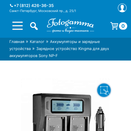
Skip
+7 (812) 426-36-35
to
Санкт-Петербург, Московский пр., д. 25/1
content
0
Корзина пуста.
»
»
Главная
Каталог
Аккумуляторы и зарядные
Интернет-магазин фототехники
Магазин фотоаксессуаров foto-
»
устройства
Зарядное устройство Kingma для двух
Foto-Gamma в СПб
gamma.ru
аккумуляторов Sony NP-F