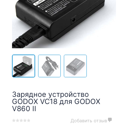
Зарядное устройство
GODOX VC18 для GODOX
V860 II
Добавить отзыв
0
5
0