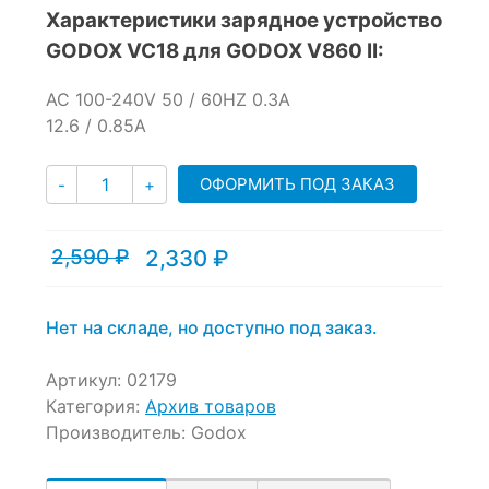
out
Характеристики зарядное устройство
of
GODOX VC18 для GODOX V860 II:
based
on
customer
AC 100-240V 50 / 60HZ 0.3A
ratings
12.6 / 0.85A
Количество
ОФОРМИТЬ ПОД ЗАКАЗ
-
+
2,590
₽
2,330
₽
Текущая
Первоначальная
цена:
цена
2,330 ₽.
составляла
2,590 ₽.
Нет на складе, но доступно под заказ.
Артикул:
02179
Категория:
Архив товаров
Производитель:
Godox