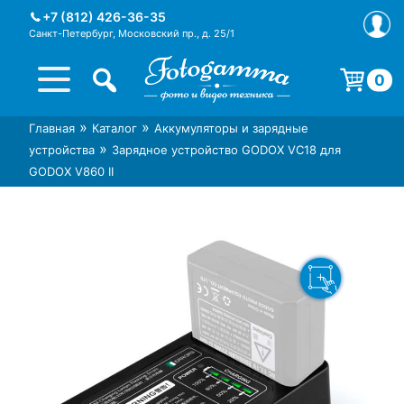
Skip
+7 (812) 426-36-35
to
Санкт-Петербург, Московский пр., д. 25/1
content
0
Корзина пуста.
»
»
Главная
Каталог
Аккумуляторы и зарядные
Интернет-магазин фототехники
Магазин фотоаксессуаров foto-
»
устройства
Зарядное устройство GODOX VC18 для
Foto-Gamma в СПб
gamma.ru
GODOX V860 II