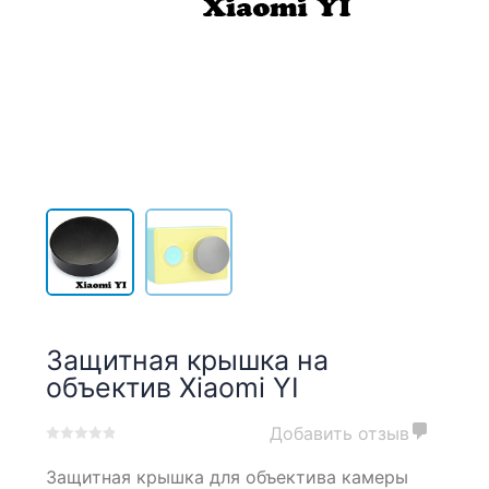
Защитная крышка на
объектив Xiaomi YI
Добавить отзыв
0
5
0
Защитная крышка для объектива камеры
out