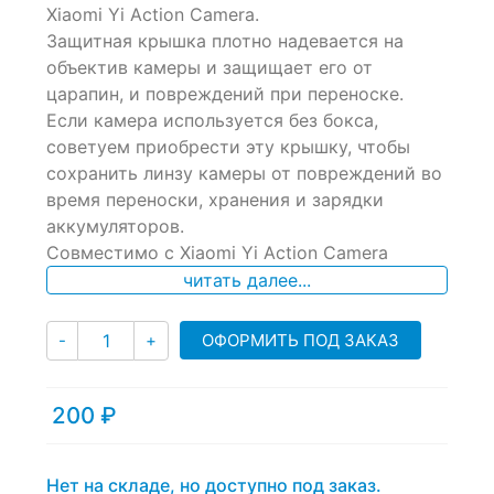
of
Xiaomi Yi Action Camera.
based
Защитная крышка плотно надевается на
on
объектив камеры и защищает его от
customer
ratings
царапин, и повреждений при переноске.
Если камера используется без бокса,
советуем приобрести эту крышку, чтобы
сохранить линзу камеры от повреждений во
время переноски, хранения и зарядки
аккумуляторов.
Совместимо с Xiaomi Yi Action Camera
читать далее...
Количество
ОФОРМИТЬ ПОД ЗАКАЗ
-
+
200
₽
Нет на складе, но доступно под заказ.