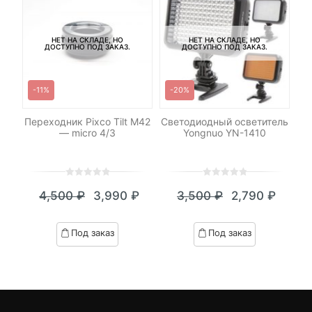
НЕТ НА СКЛАДЕ, НО
НЕТ НА СКЛАДЕ, НО
ДОСТУПНО ПОД ЗАКАЗ.
ДОСТУПНО ПОД ЗАКАЗ.
-11%
-20%
xel
Переходник Pixco Tilt M42
Светодиодный осветитель
К
— micro 4/3
Yongnuo YN-1410
0
5
0
0
5
0
4,500
₽
3,990
₽
3,500
₽
2,790
₽
out
out
Текущая
Первоначальная
Текущая
Первоначал
of
of
цена:
цена
цена:
цена
based
based
Под заказ
Под заказ
on
on
3,990 ₽.
составляла
2,790 ₽.
составляла
customer
customer
4,500 ₽.
3,500 ₽.
ratings
ratings