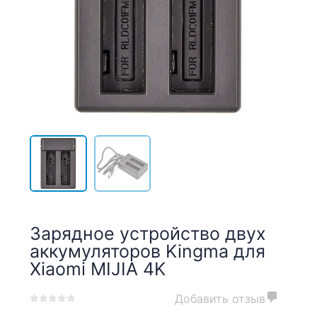
Зарядное устройство двух
аккумуляторов Kingma для
Xiaomi MIJIA 4K
Добавить отзыв
0
5
0