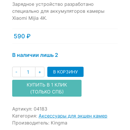
Зарядное устройство разработано
out
of
специально для аккумуляторов камеры
based
Xiaomi Mijia 4K.
on
customer
ratings
590
₽
В наличии лишь 2
Количество
В КОРЗИНУ
-
+
КУПИТЬ В 1 КЛИК
(ТОЛЬКО СПБ)
Артикул:
04183
Категория:
Аксессуары для экшен камер
Производитель:
Kingma