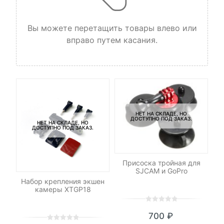
Вы можете перетащить товары влево или
вправо путем касания.
НЕТ НА СКЛАДЕ, НО
ДОСТУПНО ПОД ЗАКАЗ.
НЕТ НА СКЛАДЕ, НО
ДОСТУПНО ПОД ЗАКАЗ.
-
Присоска тройная для
SJCAM и GoPro
еры
Набор крепления экшен
Ру
камеры XTGP18
0
5
0
700
₽
out