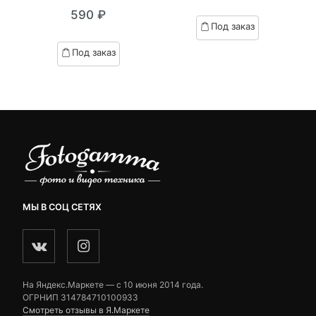
0
5
0
of
590
₽
out
based
Под заказ
of
on
based
customer
Под заказ
on
ratings
customer
ratings
МЫ В СОЦ СЕТЯХ
На Яндекс.Маркете — c 10 июня 2014 года.
ОГРНИП 314784710100933
Смотреть отзывы в Я.Маркете