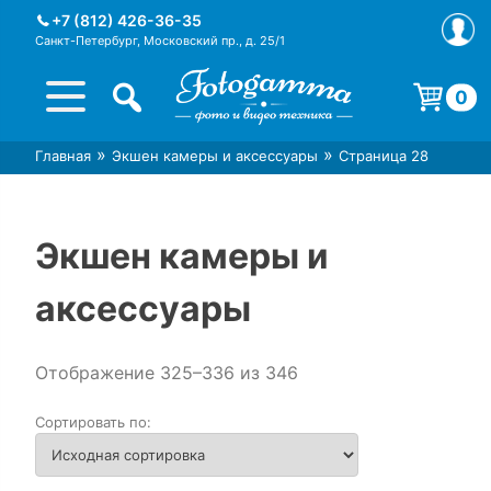
Skip
+7 (812) 426-36-35
to
Санкт-Петербург, Московский пр., д. 25/1
content
0
Корзина пуста.
»
»
Главная
Экшен камеры и аксессуары
Страница 28
Интернет-магазин фототехники
Магазин фотоаксессуаров foto-
Foto-Gamma в СПб
gamma.ru
Экшен камеры и
аксессуары
Отображение 325–336 из 346