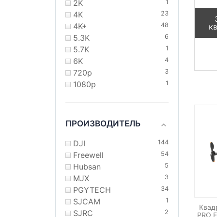
2K
1
4K
23
4K+
48
к
5.3K
6
5.7K
1
6K
4
720p
3
1080p
1
ПРОИЗВОДИТЕЛЬ
DJI
144
Freewell
54
Hubsan
5
MJX
3
PGYTECH
34
SJCAM
1
Квад
SJRC
2
PRO F