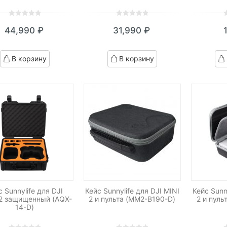
0
5
0
0
5
0
0
5
0
44,990
₽
31,990
₽
out
out
o
of
of
o
based
based
b
В корзину
В корзину
on
on
o
customer
customer
c
ratings
ratings
r
с Sunnylife для DJI
Кейс Sunnylife для DJI MINI
Кейс Sunn
 2 защищенный (AQX-
2 и пульта (MM2-B190-D)
2 и пуль
14-D)