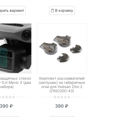
f
of
ased
based
рать вариант
В корзину
n
on
ustomer
customer
atings
ratings
 защитных стекол
Комплект рассеивателей
 DJI Mavic 3 (два
(заглушек) на габаритные
набора)
огни для Hubsan Zino 2
(ZINO200-43)
0
5
0
390
₽
390
₽
ut
out
f
of
ased
based