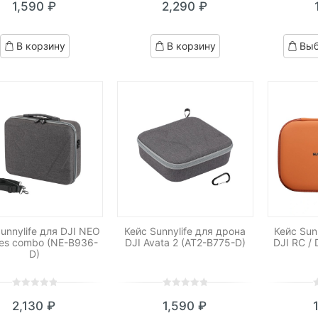
1,590
₽
2,290
₽
out
out
o
of
of
o
based
based
b
В корзину
В корзину
Выб
on
on
o
customer
customer
c
ratings
ratings
r
unnylife для DJI NEO
Кейс Sunnylife для дрона
Кейс Sun
es combo (NE-B936-
DJI Avata 2 (AT2-B775-D)
DJI RC /
D)
0
5
0
0
5
0
0
5
0
2,130
₽
1,590
₽
out
out
o