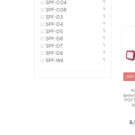
SPF-CO4
1
SPF-CO8
1
SPF-D3
1
SPF-D4
1
SPF-D5
1
SPF-D6
1
SPF-D7
1
SPF-D8
1
SPF-W4
1
-29%
К
фильт
PGYT
A
5