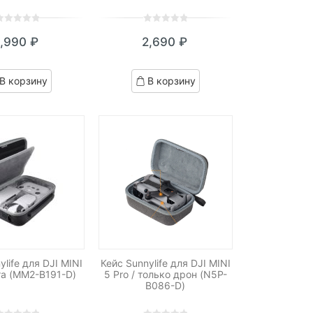
0
5
0
1,990
₽
2,690
₽
ut
out
f
of
ased
based
В корзину
В корзину
n
on
ustomer
customer
atings
ratings
ylife для DJI MINI
Кейс Sunnylife для DJI MINI
та (MM2-B191-D)
5 Pro / только дрон (N5P-
B086-D)