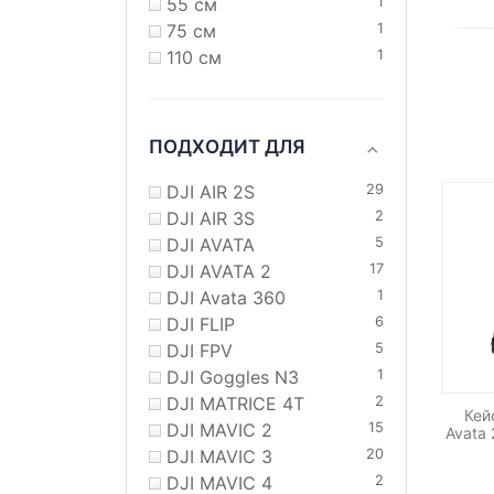
55 см
1
75 см
1
110 см
1
ПОДХОДИТ ДЛЯ
DJI AIR 2S
29
DJI AIR 3S
2
DJI AVATA
5
DJI AVATA 2
17
DJI Avata 360
1
DJI FLIP
6
DJI FPV
5
DJI Goggles N3
1
DJI MATRICE 4T
2
Кей
DJI MAVIC 2
15
Avata
DJI MAVIC 3
20
DJI MAVIC 4
2