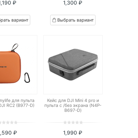
1,190
₽
1,300
₽
ut
out
f
of
ased
based
рать вариант
Выбрать вариант
n
on
ustomer
customer
atings
ratings
nylife для пульта
Кейс для DJI Mini 4 pro и
 DJI RC2 (B977-D)
пульта с /без экрана (N4P-
B697-D)
0
5
0
1,590
₽
1,990
₽
ut
out