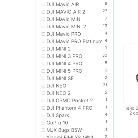
DJI Mavic AIR
6
DJI MAVIC AIR 2
27
DJI Mavic MINI
7
DJI Mavic MINI 2
13
DJI Mavic PRO
4
DJI Mavic PRO Platinum
4
DJI MINI 2
9
DJI MINI 3 PRO
30
DJI MINI 4 PRO
8
DJI MINI 5 PRO
10
DJI MINI SE
2
DJI NEO
21
DJI NEO 2
5
DJI OSMO Pocket 2
1
DJI Phantom 4 PRO
1
Кейс S
2 c
DJI Spark
4
GoPro 10
1
MJX Bugs B5W
1
Xiaomi FIMI X8 MINI
2