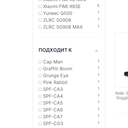
Xiaomi FIMI X8SE
5
Yuneec Q500
1
ZLRC SG908
1
ZLRC SG908 MAX
1
ПОДХОДИТ К
Cap Man
1
Graffiti Boom
1
Grunge Eye
1
Pink Rabbit
1
SPF-CA3
1
Кейс S
SPF-CA4
1
Goggl
SPF-CA5
1
SPF-CA6
1
SPF-CA7
1
SPF-CO3
1