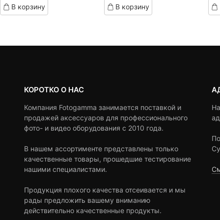
В корзину
В корзину
on
on
o
3,690 ₽.
составляла
5,290 ₽.
составляла
customer
customer
c
5,190 ₽.
7,790 ₽.
ratings
ratings
r
КОРОТКО О НАС
А
Компания Fotogamma занимается поставкой и
На
продажей аксессуаров для профессионального
ад
фото- и видео оборудования с 2010 года.
По
В нашем ассортименте представлены только
Су
качественные товары, прошедшие тестирование
нашими специалистами.
См
Продукция плохого качества отсеивается и мы
рады предложить вашему вниманию
действительно качественные продукты.