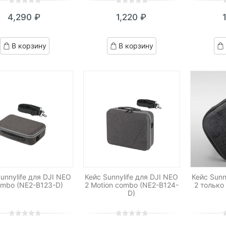
0
5
0
0
5
0
0
5
0
4,290
₽
1,220
₽
out
out
o
of
of
o
based
based
b
В корзину
В корзину
on
on
o
customer
customer
c
ratings
ratings
r
unnylife для DJI NEO
Кейс Sunnylife для DJI NEO
Кейс Sunn
ombo (NE2-B123-D)
2 Motion combo (NE2-B124-
2 только
D)
0
5
0
0
5
0
0
5
0