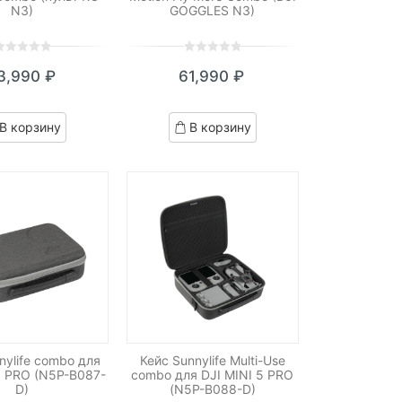
N3)
GOGGLES N3)
0
5
0
3,990
₽
61,990
₽
ut
out
f
of
ased
based
В корзину
В корзину
n
on
ustomer
customer
atings
ratings
nylife combo для
Кейс Sunnylife Multi-Use
5 PRO (N5P-B087-
combo для DJI MINI 5 PRO
D)
(N5P-B088-D)