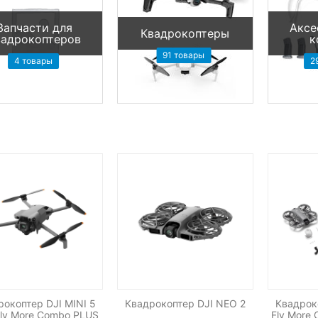
Запчасти для
Аксе
Квадрокоптеры
вадрокоптеров
к
91 товары
4 товары
2
рокоптер DJI MINI 5
Квадрокоптер DJI NEO 2
Квадрок
ly More Combo PLUS
Fly More 