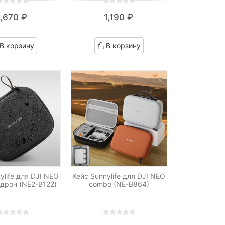
0
5
0
1,670
₽
1,190
₽
ut
out
f
of
ased
based
В корзину
В корзину
n
on
ustomer
customer
atings
ratings
ylife для DJI NEO
Кейс Sunnylife для DJI NEO
 дрон (NE2-B122)
combo (NE-B864)
0
5
0