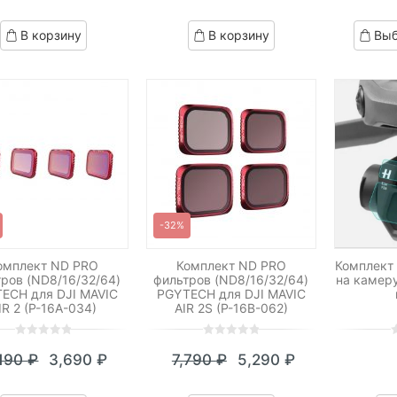
of
of
o
based
based
b
В корзину
В корзину
Выб
on
on
o
customer
customer
c
ratings
ratings
r
-32%
омплект ND PRO
Комплект ND PRO
Комплект
ров (ND8/16/32/64)
фильтров (ND8/16/32/64)
на камеру
ECH для DJI MAVIC
PGYTECH для DJI MAVIC
IR 2 (P-16A-034)
AIR 2S (P-16B-062)
0
5
0
0
5
0
0
5
0
,190
₽
3,690
₽
7,790
₽
5,290
₽
out
out
o
Текущая
Первоначальная
Текущая
Первоначальная
of
of
o
цена:
цена
цена:
цена
based
based
b