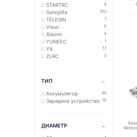
STARTRC
4
Sunnylife
102
TELESIN
1
Visuo
5
Xiaomi
4
YUNEEC
1
YX
17
ZLRC
3
ТИП
Аккумулятор
30
Зарядное устройство
15
Ква
ДИАМЕТР
Motion