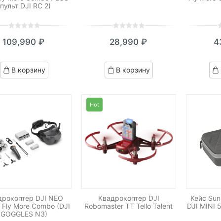
(пульт DJI RC 2)
0
5
0
0
5
0
0
5
0
109,990
₽
28,990
₽
4
out
out
o
of
of
o
based
based
b
В корзину
В корзину
on
on
o
customer
customer
c
ratings
ratings
r
Hot
дрокоптер DJI NEO
Квадрокоптер DJI
Кейс Sun
 Fly More Combo (DJI
Robomaster TT Tello Talent
DJI MINI 
GOGGLES N3)