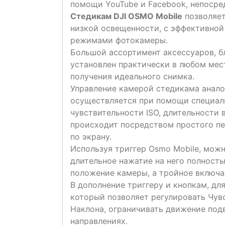
помощи YouTube и Facebook, непосре
Стедикам DJI OSMO Mobile
позволяет
низкой освещенности, с эффективно
режимами фотокамеры.
Большой ассортимент аксессуаров, б
установлен практически в любом мес
получения идеального снимка.
Управление камерой стедикама анал
осуществляется при помощи специаль
чувствительности ISO, длительности
происходит посредством простого пе
по экрану.
Используя триггер Osmo Mobile, можн
длительное нажатие на него полност
положение камеры, а тройное включ
В дополнение триггеру и кнопкам, дл
который позволяет регулировать Чув
Наклона, ограничивать движение подв
направлениях.