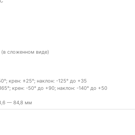
°C
м (в сложенном виде)
0°; крен: ±25°; наклон: -125° до +35
5°; крен: -50° до +90; наклон: -140° до +50
,6 — 84,8 мм