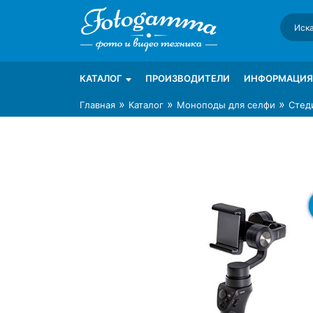
Skip
to
content
Интернет-магазин фототехники Foto-Ga
Магазин фотоаксессуаров foto-gamma.ru
КАТАЛОГ
ПРОИЗВОДИТЕЛИ
ИНФОРМАЦИЯ
»
»
»
Главная
Каталог
Моноподы для селфи
Стед