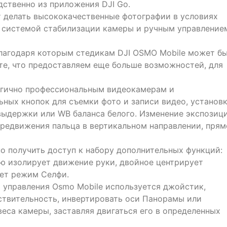
дственно из приложения DJI Go.
 делать высококачественные фотографии в условиях
й системой стабилизации камеры и ручным управление
лагодаря которым стедикам DJI OSMO Mobile может б
те, что предоставляем еще больше возможностей, для
огично профессиональным видеокамерам и
ных кнопок для съемки фото и записи видео, установ
 выдержки или WB баланса белого. Изменение экспозиц
редвижения пальца в вертикальном направлении, прям
о получить доступ к набору дополнительных функций:
ью изолирует движение руки, двойное центрирует
ает режим Селфи.
я управления Osmo Mobile используется джойстик,
ствительность, инвертировать оси Панорамы или
еса камеры, заставляя двигаться его в определенных