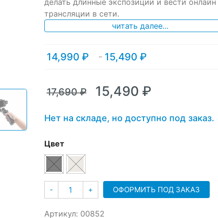
делать длинные экспозиции и вести онлайн
трансляции в сети.
читать далее...
14,990
₽
15,490
₽
Диапазон
–
цен:
14,990 ₽
–
Первоначальная
Текущая
15,490
₽
17,690
₽
15,490 ₽
цена
цена:
составляла
15,490 ₽.
Нет на складе, но доступно под заказ.
17,690 ₽.
Цвет
Количество
ОФОРМИТЬ ПОД ЗАКАЗ
-
+
Артикул:
00852