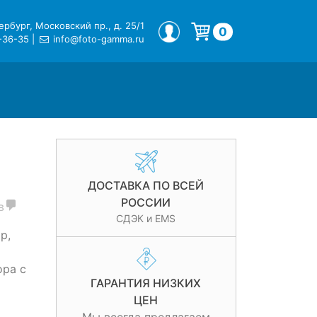
рбург, Московский пр., д. 25/1
МОЙ ПРОФИЛЬ
0
-36-35
|
info@foto-gamma.ru
Корзина пуста.
ДОСТАВКА ПО ВСЕЙ
РОССИИ
в
СДЭК и EMS
р,
ра с
ГАРАНТИЯ НИЗКИХ
ЦЕН