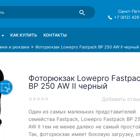
Санкт-Пете
+7 (812) 426
mma в СПб
КАК КУПИТЬ
КОНТАКТЫ
»
мки и рюкзаки
Фоторюкзак Lowepro Fastpack BP 250 AW II черный
Фоторюкзак Lowepro Fastpa
BP 250 AW II черный
Добавить отзы
0
5
0
Один из самых маленьких представителей
out
of
семейства Fastpack, Lowepro Fastpack BP 2
based
AW II тем не менее далеко не самый простой
on
Так, фоторюкзак имеет боковую загрузку, о
customer