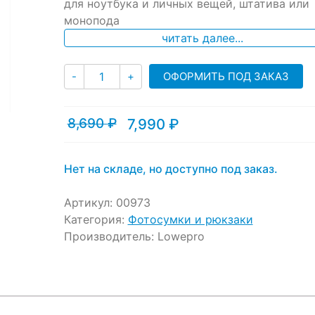
ratings
для ноутбука и личных вещей, штатива или
монопода
читать далее...
Количество
ОФОРМИТЬ ПОД ЗАКАЗ
-
+
8,690
₽
7,990
₽
Текущая
Первоначальная
цена:
цена
7,990 ₽.
составляла
8,690 ₽.
Нет на складе, но доступно под заказ.
Артикул:
00973
Категория:
Фотосумки и рюкзаки
Производитель:
Lowepro