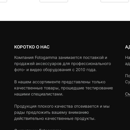
8,990
сост
customer
customer
10,9
ratings
ratings
КОРОТКО О НАС
А
Компания Fotogamma занимается поставкой и
На
продажей аксессуаров для профессионального
ад
фото- и видео оборудования с 2010 года.
По
В нашем ассортименте представлены только
Су
качественные товары, прошедшие тестирование
нашими специалистами.
См
Продукция плохого качества отсеивается и мы
рады предложить вашему вниманию
действительно качественные продукты.