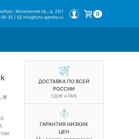
рбург, Московский пр., д. 25/1
МОЙ ПРОФИЛЬ
0
-36-35
|
info@foto-gamma.ru
Корзина пуста.
ck
ДОСТАВКА ПО ВСЕЙ
РОССИИ
СДЭК и EMS
в
50
ГАРАНТИЯ НИЗКИХ
.
ЦЕН
тсек