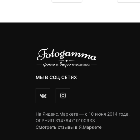
4,990 ₽.
составляла
6,190 ₽.
составляла
omer
customer
customer
9,990 ₽.
8,490 ₽.
ngs
ratings
ratings
МЫ В СОЦ СЕТЯХ
На Яндекс.Маркете — c 10 июня 2014 года.
ОГРНИП 314784710100933
Смотреть отзывы в Я.Маркете