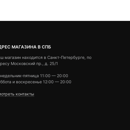
 ₽.
авляла
11,390 ₽.
составляла
customer
customer
90 ₽.
12,990 ₽.
ratings
ratings
ДРЕС МАГАЗИНА В СПБ
ш магазин находится в Санкт-Петербурге, по
ресу Московский пр., д. 25/1
недельник-пятница 11:00 — 20:00
ббота и воскресенье 12:00 — 20:00
отреть контакты