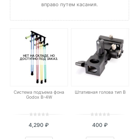
вправо путем касания.
НЕТ НА СКЛАДЕ, НО
ДОСТУПНО ПОД ЗАКАЗ.
17
Система подъема фона
Штативная голова тип B
Кл
Godox B-4W
0
5
0
0
5
0
4,290
₽
400
₽
out
out
of
of
based
based