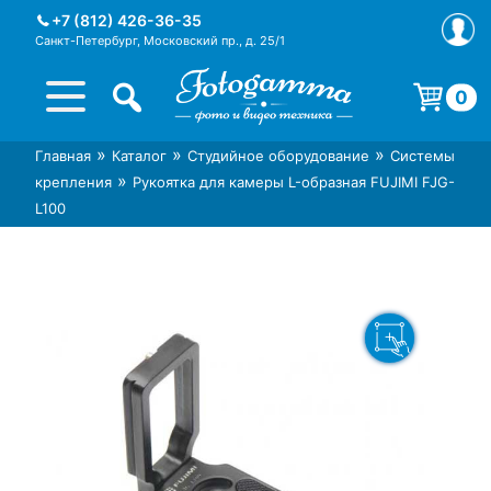
Skip
+7 (812) 426-36-35
to
Санкт-Петербург, Московский пр., д. 25/1
content
0
Корзина пуста.
»
»
»
Главная
Каталог
Студийное оборудование
Системы
Интернет-магазин фототехники
Магазин фотоаксессуаров foto-
»
крепления
Рукоятка для камеры L-образная FUJIMI FJG-
Foto-Gamma в СПб
gamma.ru
L100