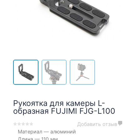
Рукоятка для камеры L-
образная FUJIMI FJG-L100
Добавить отзыв
0
5
0
Материал — алюминий
out
Длина — 110 мм