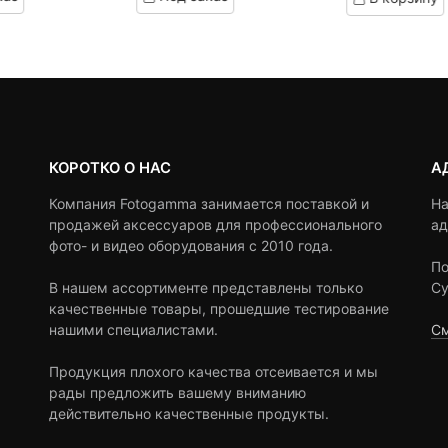
on
customer
customer
ratings
ratings
КОРОТКО О НАС
А
Компания Fotogamma занимается поставкой и
На
продажей аксессуаров для профессионального
ад
фото- и видео оборудования с 2010 года.
По
В нашем ассортименте представлены только
Су
качественные товары, прошедшие тестирование
нашими специалистами.
См
Продукция плохого качества отсеивается и мы
рады предложить вашему вниманию
действительно качественные продукты.