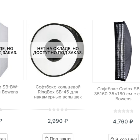
ДЕ, НО
НЕТ НА СКЛАДЕ, НО
 ЗАКАЗ.
ДОСТУПНО ПОД ЗАКАЗ.
x SB-BW-
Софтбокс кольцевой
Софтбокс Godox SB
м Bowens
RingBox SB-45 для
35160 35×160 см с 
накамерных вспышек
Bowens
0
5
0
0
5
0
₽
2,990
₽
4,760
₽
out
out
of
of
based
based
каз
Под заказ
В корзину
on