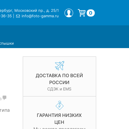
рбург, Московский пр., д. 25/1
МОЙ ПРОФИЛЬ
0
-36-35
|
info@foto-gamma.ru
Корзина пуста.
вспышки
ДОСТАВКА ПО ВСЕЙ
РОССИИ
СДЭК и EMS
в
типа
ГАРАНТИЯ НИЗКИХ
ЦЕН