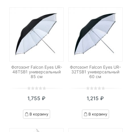
customer
customer
ratings
ratings
Фотозонт Falcon Eyes UR-
Фотозонт Falcon Eyes UR-
48TSB1 универсальный
32TSB1 универсальный
85 см
60 см
0
5
0
0
5
0
1,755
₽
1,215
₽
out
out
of
of
based
based
В корзину
В корзину
on
on
customer
customer
ratings
ratings