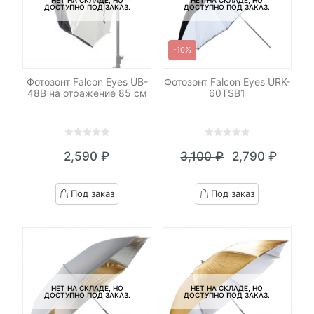
НЕТ НА СКЛАДЕ, НО
НЕТ НА СКЛАДЕ, НО
ДОСТУПНО ПОД ЗАКАЗ.
ДОСТУПНО ПОД ЗАКАЗ.
-10%
Фотозонт Falcon Eyes UB-
Фотозонт Falcon Eyes URK-
48B на отражение 85 см
60TSB1
0
5
0
0
5
0
2,590
₽
3,100
₽
2,790
₽
out
out
Текущая
Первоначал
of
of
цена:
цена
based
based
Под заказ
Под заказ
on
on
2,790 ₽.
составляла
customer
customer
3,100 ₽.
ratings
ratings
НЕТ НА СКЛАДЕ, НО
НЕТ НА СКЛАДЕ, НО
ДОСТУПНО ПОД ЗАКАЗ.
ДОСТУПНО ПОД ЗАКАЗ.