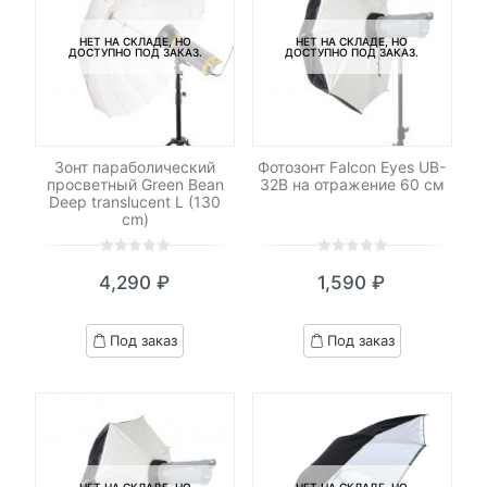
НЕТ НА СКЛАДЕ, НО
НЕТ НА СКЛАДЕ, НО
ДОСТУПНО ПОД ЗАКАЗ.
ДОСТУПНО ПОД ЗАКАЗ.
Зонт параболический
Фотозонт Falcon Eyes UB-
просветный Green Bean
32B на отражение 60 см
Deep translucent L (130
cm)
0
5
0
0
5
0
4,290
₽
1,590
₽
out
out
of
of
based
based
Под заказ
Под заказ
on
on
customer
customer
ratings
ratings