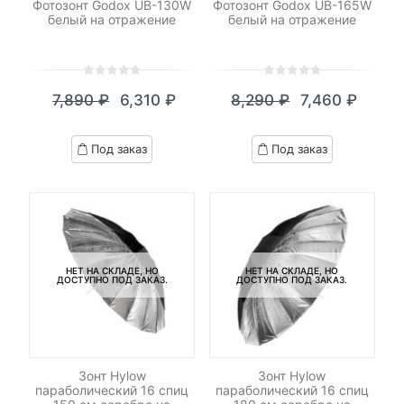
Фотозонт Godox UB-130W
Фотозонт Godox UB-165W
белый на отражение
белый на отражение
0
5
0
0
5
0
7,890
₽
6,310
₽
8,290
₽
7,460
₽
out
out
Текущая
Первоначальная
Текущая
Первоначал
of
of
цена:
цена
цена:
цена
based
based
Под заказ
Под заказ
on
on
6,310 ₽.
составляла
7,460 ₽.
составляла
customer
customer
7,890 ₽.
8,290 ₽.
ratings
ratings
НЕТ НА СКЛАДЕ, НО
НЕТ НА СКЛАДЕ, НО
ДОСТУПНО ПОД ЗАКАЗ.
ДОСТУПНО ПОД ЗАКАЗ.
Зонт Hylow
Зонт Hylow
параболический 16 спиц
параболический 16 спиц