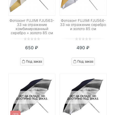
Фотозонт FUJIMI FJU563-
Фотозонт FUJIMI FJU564-
33 на отражение
33 на отражение серебро
комбинированный
и золото 85 см
серебро + золото 85 см
0
5
0
0
5
0
650
₽
490
₽
out
out
of
of
based
based
Под заказ
Под заказ
on
on
customer
customer
ratings
ratings
НЕТ НА СКЛАДЕ, НО
НЕТ НА СКЛАДЕ, НО
ДОСТУПНО ПОД ЗАКАЗ.
ДОСТУПНО ПОД ЗАКАЗ.
-10%