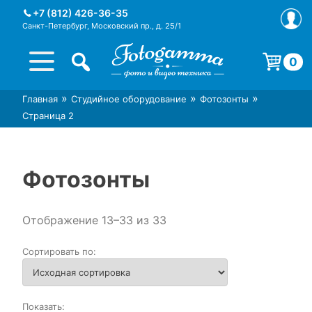
Skip
+7 (812) 426-36-35
to
Санкт-Петербург, Московский пр., д. 25/1
content
0
Корзина пуста.
»
»
»
Главная
Студийное оборудование
Фотозонты
Интернет-магазин фототехники
Магазин фотоаксессуаров foto-
Страница 2
Foto-Gamma в СПб
gamma.ru
Фотозонты
Отображение 13–33 из 33