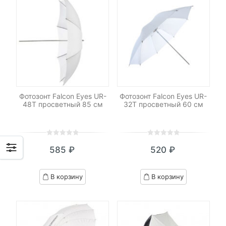
Фотозонт Falcon Eyes UR-
Фотозонт Falcon Eyes UR-
48T просветный 85 см
32T просветный 60 см
0
5
0
0
5
0
585
₽
520
₽
out
out
of
of
based
based
В корзину
В корзину
on
on
customer
customer
ratings
ratings