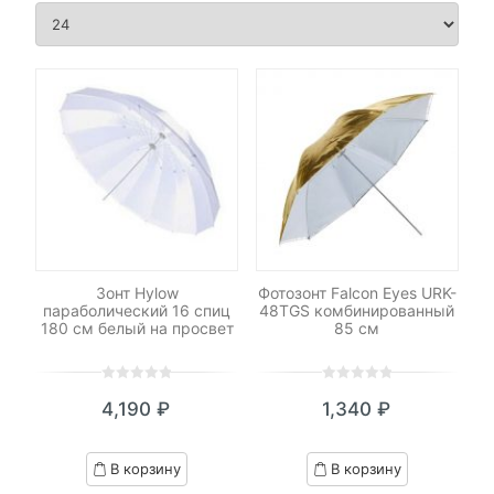
Зонт Hylow
Фотозонт Falcon Eyes URK-
параболический 16 спиц
48TGS комбинированный
180 см белый на просвет
85 см
0
5
0
0
5
0
4,190
₽
1,340
₽
out
out
of
of
based
based
В корзину
В корзину
on
on