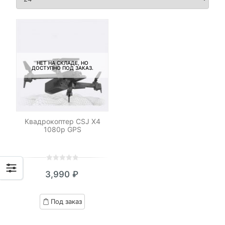
НЕТ НА СКЛАДЕ, НО
ДОСТУПНО ПОД ЗАКАЗ.
Квадрокоптер CSJ X4
1080p GPS
0
5
0
3,990
₽
out
of
based
Под заказ
on
customer
ratings