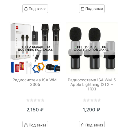
based
based
Под заказ
Под заказ
on
on
customer
customer
ratings
ratings
НЕТ НА СКЛАДЕ, НО
НЕТ НА СКЛАДЕ, НО
ДОСТУПНО ПОД ЗАКАЗ.
ДОСТУПНО ПОД ЗАКАЗ.
Радиосистема ISA WM-
Радиосистема ISA WM-5
3305
Apple Lightning (2TX +
1RX)
0
5
0
0
5
0
2,150
₽
1,290
₽
out
out
of
of
based
based
Под заказ
Под заказ
on
on