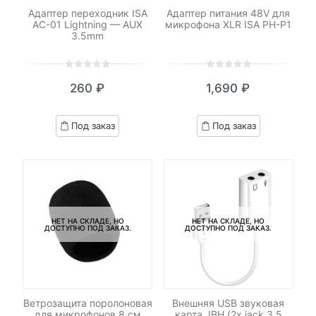
Адаптер переходник ISA
Адаптер питания 48V для
AC-01 Lightning — AUX
микрофона XLR ISA PH-P1
3.5mm
0
5
0
0
5
0
260
₽
1,690
₽
out
out
of
of
based
based
Под заказ
Под заказ
on
on
customer
customer
ratings
ratings
НЕТ НА СКЛАДЕ, НО
НЕТ НА СКЛАДЕ, НО
ДОСТУПНО ПОД ЗАКАЗ.
ДОСТУПНО ПОД ЗАКАЗ.
Ветрозащита поролоновая
Внешняя USB звуковая
для микрофонов 8 см
карта JBH (2x jack 3.5