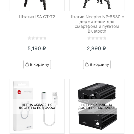
Штатив ISA CT-T2
Штатив Neepho NP-8830 с
держателем для
смартфона и пультом
Bluetooth
0
5
0
0
5
0
5,190
₽
2,890
₽
out
out
of
of
based
based
В корзину
В корзину
on
on
customer
customer
ratings
ratings
НЕТ НА СКЛАДЕ, НО
НЕТ НА СКЛАДЕ, НО
ДОСТУПНО ПОД ЗАКАЗ.
ДОСТУПНО ПОД ЗАКАЗ.