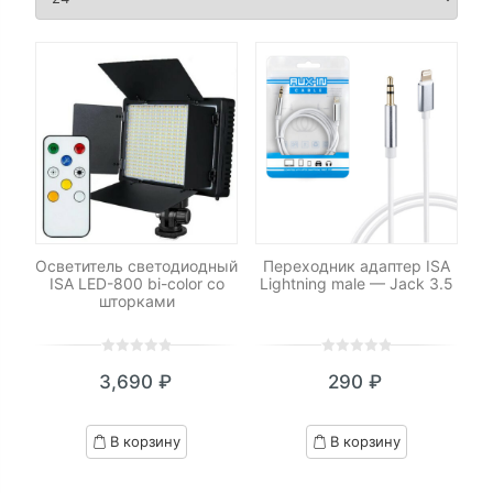
Осветитель светодиодный
Переходник адаптер ISA
ISA LED-800 bi-color со
Lightning male — Jack 3.5
шторками
0
5
0
0
5
0
3,690
₽
290
₽
out
out
of
of
based
based
В корзину
В корзину
on
on
customer
customer
ratings
ratings