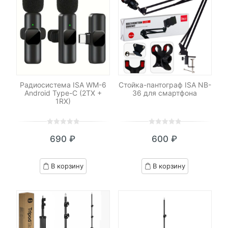
Радиосистема ISA WM-6
Стойка-пантограф ISA NB-
Android Type-C (2TX +
36 для смартфона
1RX)
0
5
0
0
5
0
690
₽
600
₽
out
out
of
of
based
based
В корзину
В корзину
on
on
customer
customer
ratings
ratings