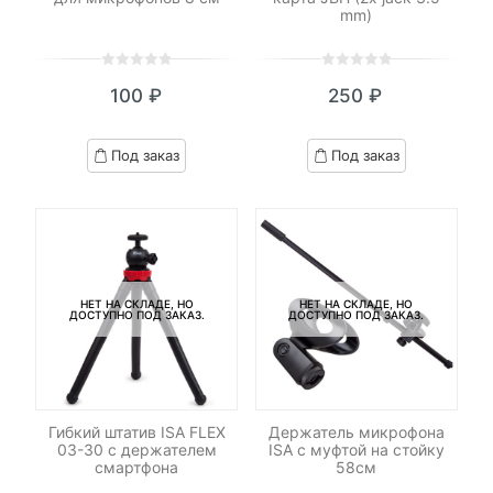
mm)
0
5
0
0
5
0
100
₽
250
₽
out
out
of
of
based
based
Под заказ
Под заказ
on
on
customer
customer
ratings
ratings
НЕТ НА СКЛАДЕ, НО
НЕТ НА СКЛАДЕ, НО
ДОСТУПНО ПОД ЗАКАЗ.
ДОСТУПНО ПОД ЗАКАЗ.
Гибкий штатив ISA FLEX
Держатель микрофона
03-30 с держателем
ISA с муфтой на стойку
смартфона
58см