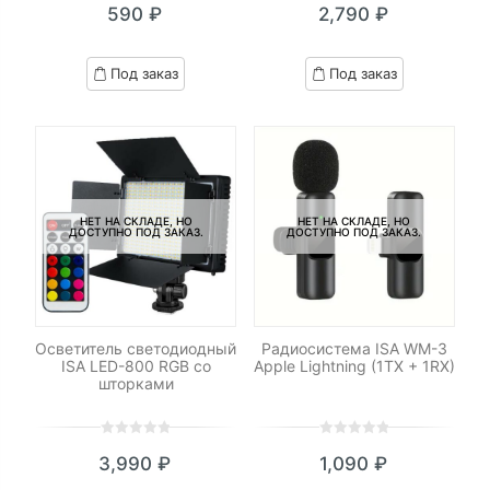
590
₽
2,790
₽
out
out
of
of
based
based
Под заказ
Под заказ
on
on
customer
customer
ratings
ratings
НЕТ НА СКЛАДЕ, НО
НЕТ НА СКЛАДЕ, НО
ДОСТУПНО ПОД ЗАКАЗ.
ДОСТУПНО ПОД ЗАКАЗ.
Осветитель светодиодный
Радиосистема ISA WM-3
ISA LED-800 RGB со
Apple Lightning (1TX + 1RX)
шторками
0
5
0
0
5
0
3,990
₽
1,090
₽
out
out
of
of