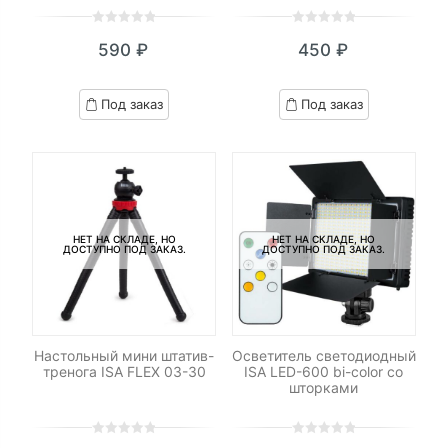
0
5
0
0
5
0
590
₽
450
₽
out
out
of
of
based
based
Под заказ
Под заказ
on
on
customer
customer
ratings
ratings
НЕТ НА СКЛАДЕ, НО
НЕТ НА СКЛАДЕ, НО
ДОСТУПНО ПОД ЗАКАЗ.
ДОСТУПНО ПОД ЗАКАЗ.
Настольный мини штатив-
Осветитель светодиодный
тренога ISA FLEX 03-30
ISA LED-600 bi-color со
шторками
0
5
0
0
5
0