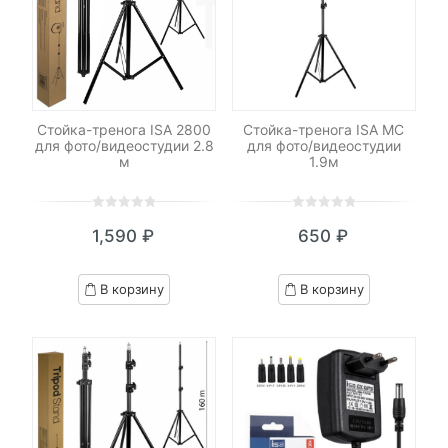
Стойка-тренога ISA 2800
Стойка-тренога ISA MC
для фото/видеостудии 2.8
для фото/видеостудии
м
1.9м
0
5
0
0
5
0
1,590
₽
650
₽
out
out
of
of
based
based
В корзину
В корзину
on
on
customer
customer
ratings
ratings