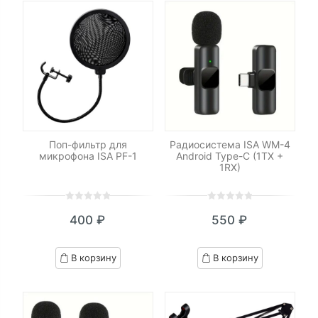
Поп-фильтр для
Радиосистема ISA WM-4
микрофона ISA PF-1
Android Type-C (1TX +
1RX)
0
5
0
0
5
0
400
₽
550
₽
out
out
of
of
based
based
В корзину
В корзину
on
on
customer
customer
ratings
ratings