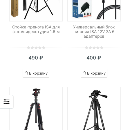
Стойка-тренога ISA для
Универсальный блок
фото/видеостудии 1.6 м
питания ISA 12V 2A 6
адаптеров
0
5
0
0
5
0
490
₽
400
₽
out
out
of
of
based
based
В корзину
В корзину
on
on
customer
customer
ratings
ratings