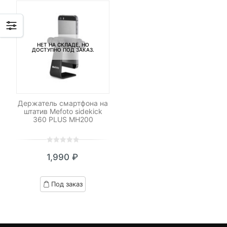
НЕТ НА СКЛАДЕ, НО
ДОСТУПНО ПОД ЗАКАЗ.
Держатель смартфона на
штатив Mefoto sidekick
360 PLUS MH200
0
5
0
1,990
₽
out
of
based
Под заказ
on
customer
ratings