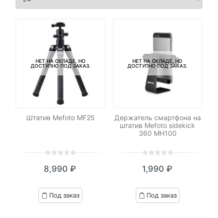
НЕТ НА СКЛАДЕ, НО
НЕТ НА СКЛАДЕ, НО
ДОСТУПНО ПОД ЗАКАЗ.
ДОСТУПНО ПОД ЗАКАЗ.
Штатив Mefoto MF25
Держатель смартфона на
штатив Mefoto sidekick
360 MH100
0
5
0
0
5
0
8,990
₽
1,990
₽
out
out
of
of
based
based
Под заказ
Под заказ
on
on
customer
customer
ratings
ratings