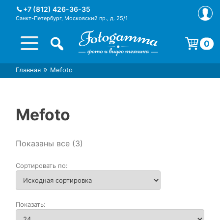
Skip
+7 (812) 426-36-35
to
Санкт-Петербург, Московский пр., д. 25/1
content
0
Корзина пуста.
»
Главная
Mefoto
Интернет-магазин фототехники
Магазин фотоаксессуаров foto-
Foto-Gamma в СПб
gamma.ru
Mefoto
Показаны все (3)