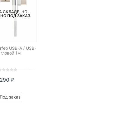
А СКЛАДЕ, НО
НО ПОД ЗАКАЗ.
rfeo USB-A / USB-
угловой 1м
290
₽
ut
f
ased
Под заказ
n
ustomer
atings