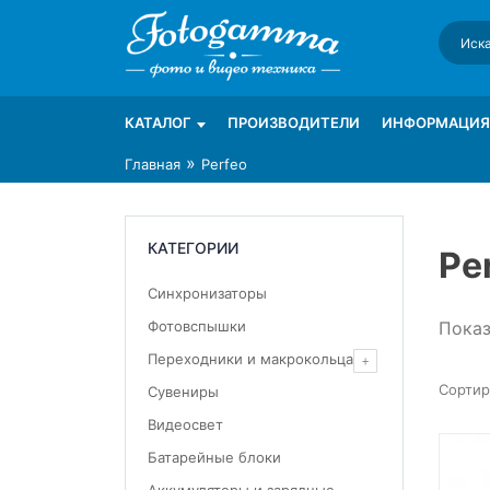
Skip
to
content
Интернет-магазин фототехники Foto-Ga
Магазин фотоаксессуаров foto-gamma.ru
КАТАЛОГ
ПРОИЗВОДИТЕЛИ
ИНФОРМАЦИЯ
»
Главная
Perfeo
КАТЕГОРИИ
Pe
Синхронизаторы
Показ
Фотовспышки
Переходники и макрокольца
Сувениры
Видеосвет
Батарейные блоки