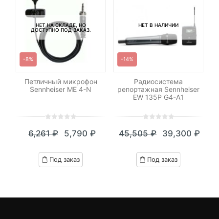
НЕТ НА СКЛАДЕ, НО
НЕТ В НАЛИЧИИ
ДОСТУПНО ПОД ЗАКАЗ.
-8%
-14%
Петличный микрофон
Радиосистема
Sennheiser ME 4-N
репортажная Sennheiser
EW 135P G4-A1
0
5
0
0
5
0
6,261
₽
5,790
₽
45,505
₽
39,300
₽
out
out
Текущая
Первоначальная
Текущая
Первоначал
of
of
цена:
цена
цена:
цена
based
based
Под заказ
Под заказ
on
on
5,790 ₽.
составляла
39,300 ₽.
составляла
customer
customer
6,261 ₽.
45,505 ₽.
ratings
ratings