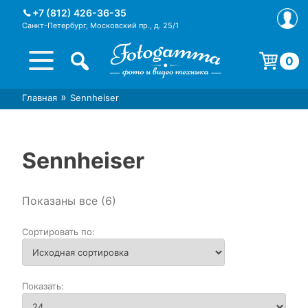
Skip
+7 (812) 426-36-35
to
Санкт-Петербург, Московский пр., д. 25/1
content
0
Корзина пуста.
»
Главная
Sennheiser
Интернет-магазин фототехники
Магазин фотоаксессуаров foto-
Foto-Gamma в СПб
gamma.ru
Sennheiser
Показаны все (6)