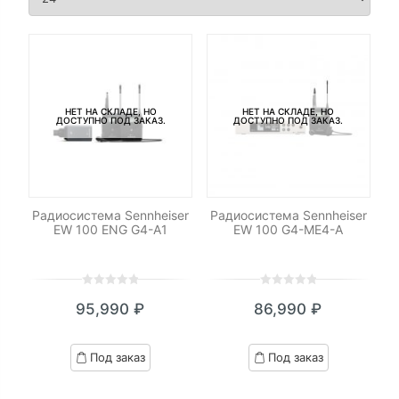
НЕТ НА СКЛАДЕ, НО
НЕТ НА СКЛАДЕ, НО
ДОСТУПНО ПОД ЗАКАЗ.
ДОСТУПНО ПОД ЗАКАЗ.
Радиосистема Sennheiser
Радиосистема Sennheiser
EW 100 ENG G4-A1
EW 100 G4-ME4-A
0
5
0
0
5
0
95,990
₽
86,990
₽
out
out
of
of
based
based
Под заказ
Под заказ
on
on
customer
customer
ratings
ratings