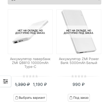
НЕТ НА СКЛАДЕ, НО
НЕТ НА СКЛАДЕ, НО
ДОСТУПНО ПОД ЗАКАЗ.
ДОСТУПНО ПОД ЗАКАЗ.
Аккумулятор павербанк
Аккумулятор ZMI Power
ZMI QB810 10000mAh
Bank 5000mAh Белый
Type-C
0
5
0
0
5
0
1,390
₽
1,190
₽
990
₽
out
out
Текущая
Первоначальная
of
of
цена:
цена
based
based
Выбрать вариант
Под заказ
on
on
1,190 ₽.
составляла
customer
customer
1,390 ₽.
ratings
ratings