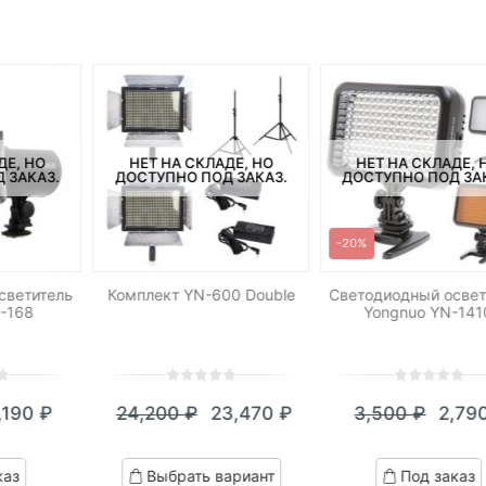
ДЕ, НО
НЕТ НА СКЛАДЕ, НО
НЕТ НА СКЛАДЕ, 
 ЗАКАЗ.
ДОСТУПНО ПОД ЗАКАЗ.
ДОСТУПНО ПОД ЗА
-20%
светитель
Комплект YN-600 Double
Светодиодный освет
-168
Yongnuo YN-141
0
5
0
0
5
0
,190
₽
24,200
₽
23,470
₽
3,500
₽
2,79
out
out
кущая
ервоначальная
Текущая
Первоначальная
Теку
Пер
of
of
на:
ена
цена:
цена
цена:
цен
based
based
каз
Выбрать вариант
Под заказ
on
on