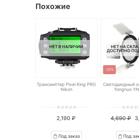
Похожие
СКЛАДЕ, НО
НЕТ В НАЛИЧИИ
НЕТ НА СКЛА
ПОД ЗАКАЗ.
ДОСТУПНО ПОД
-32%
TC-252 S1
Трансмиттер Pixel King PRO
Светодиодный о
ный пульт ДУ
Nikon
Yongnuo YN
ony
0
5
0
0
5
0
990
₽
2,190
₽
4,690
₽
3
out
out
Те
П
of
of
це
ц
ed
based
based
д заказ
Под заказ
Под за
on
on