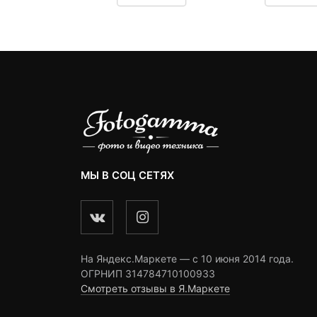
3,
с
omer
customer
customer
4
ngs
ratings
ratings
МЫ В СОЦ СЕТЯХ
На Яндекс.Маркете — c 10 июня 2014 года.
ОГРНИП 314784710100933
Смотреть отзывы в Я.Маркете