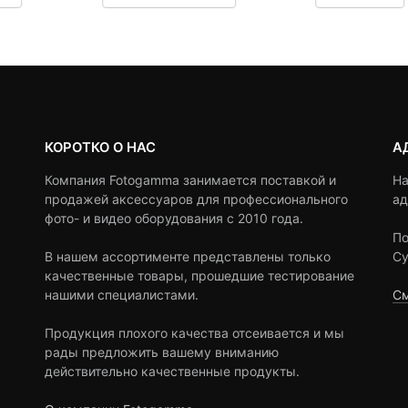
190 ₽.
оставляла
23,470 ₽.
составляла
2,790
сост
customer
customer
,690 ₽.
24,200 ₽.
3,50
ratings
ratings
КОРОТКО О НАС
А
Компания Fotogamma занимается поставкой и
На
продажей аксессуаров для профессионального
ад
фото- и видео оборудования с 2010 года.
По
В нашем ассортименте представлены только
Су
качественные товары, прошедшие тестирование
нашими специалистами.
См
Продукция плохого качества отсеивается и мы
рады предложить вашему вниманию
действительно качественные продукты.