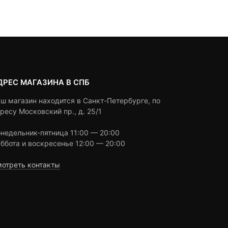
 ₽.
авляла
customer
customer
0 ₽.
ratings
ratings
ДРЕС МАГАЗИНА В СПБ
ш магазин находится в Санкт-Петербурге, по
ресу Московский пр., д. 25/1
недельник-пятница 11:00 — 20:00
ббота и воскресенье 12:00 — 20:00
отреть контакты