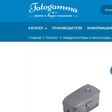
Skip
to
content
Интернет-магазин фототехники Foto-Ga
Магазин фотоаксессуаров foto-gamma.ru
КАТАЛОГ
ПРОИЗВОДИТЕЛИ
ИНФОРМАЦИЯ
»
»
Главная
Каталог
Квадрокоптеры и аксессуары