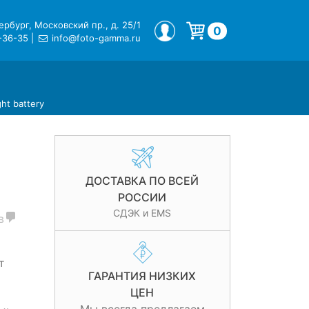
рбург, Московский пр., д. 25/1
МОЙ ПРОФИЛЬ
0
-36-35
|
info@foto-gamma.ru
Корзина пуста.
ght battery
ДОСТАВКА ПО ВСЕЙ
РОССИИ
СДЭК и EMS
в
т
ГАРАНТИЯ НИЗКИХ
ЦЕН