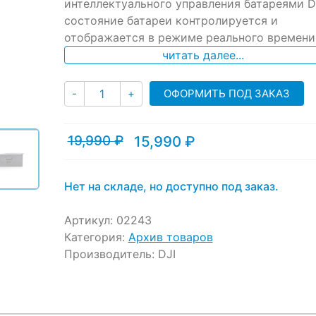
ratings
интеллектуального управления батареями DJ
состояние батареи контролируется и
отображается в режиме реального времени
читать далее...
Количество
ОФОРМИТЬ ПОД ЗАКАЗ
-
+
19,990
₽
15,990
₽
Текущая
Первоначальная
цена:
цена
15,990 ₽.
составляла
19,990 ₽.
Нет на складе, но доступно под заказ.
Артикул:
02243
Категория:
Архив товаров
Производитель:
DJI