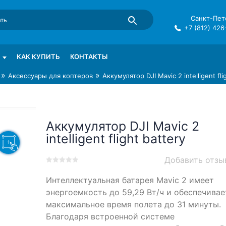
Санкт-Пете
+7 (812) 426
mma в СПб
КАК КУПИТЬ
КОНТАКТЫ
»
»
Аксессуары для коптеров
Аккумулятор DJI Mavic 2 intelligent fli
Аккумулятор DJI Mavic 2
intelligent flight battery
Добавить отзы
0
5
0
Интеллектуальная батарея Mavic 2 имеет
out
of
энергоемкость до 59,29 Вт/ч и обеспечивае
based
максимальное время полета до 31 минуты.
on
Благодаря встроенной системе
customer