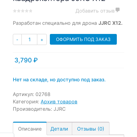
Добавить отзыв
0
5
0
Разработан специально для дрона
JJRC X12.
out
of
based
Количество
ОФОРМИТЬ ПОД ЗАКАЗ
-
+
on
customer
ratings
3,790
₽
Нет на складе, но доступно под заказ.
Артикул:
02768
Категория:
Архив товаров
Производитель:
JJRC
Описание
Детали
Отзывы (0)