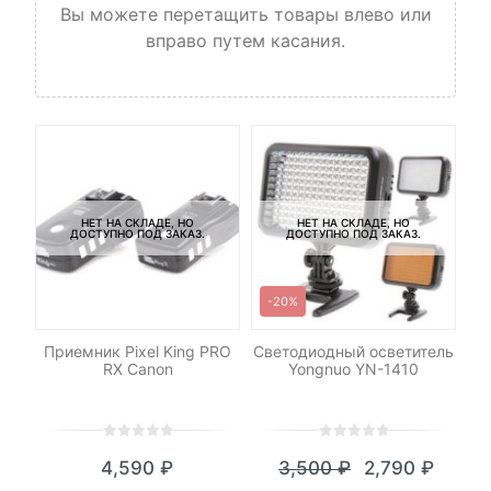
Вы можете перетащить товары влево или
вправо путем касания.
НЕТ НА СКЛАДЕ, НО
НЕТ НА СКЛАДЕ, НО
ДОСТУПНО ПОД ЗАКАЗ.
ДОСТУПНО ПОД ЗАКАЗ.
-20%
-
Приемник Pixel King PRO
Светодиодный осветитель
h
RX Canon
Yongnuo YN-1410
с
0
5
0
0
5
0
4,590
₽
3,500
₽
2,790
₽
out
out
я
начальная
Текущая
Первоначал