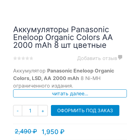
Аккумуляторы Panasonic
Eneloop Organic Colors AA
2000 mAh 8 шт цветные
Добавить отзыв
0
5
0
Аккумулятор
Panasonic
Eneloop Organic
out
of
Colors, LSD, AA
2000 mAh
8 Ni-MH
based
ограниченного издания.
on
читать далее...
customer
ratings
Количество
ОФОРМИТЬ ПОД ЗАКАЗ
-
+
2,490
₽
1,950
₽
Текущая
Первоначальная
цена:
цена