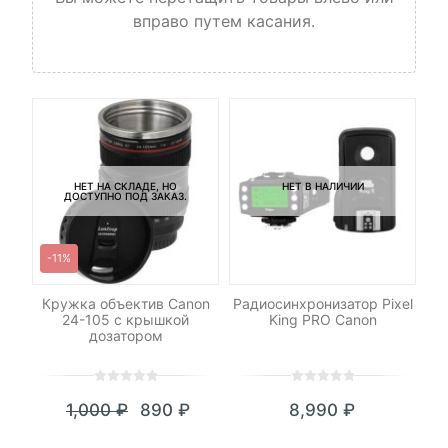
вправо путем касания.
НЕТ НА СКЛАДЕ, НО
НЕТ В НАЛИЧИИ
ДОСТУПНО ПОД ЗАКАЗ.
-11%
И
-
Кружка объектив Canon
Радиосинхронизатор Pixel
24-105 c крышкой
King PRO Canon
дозатором
0
5
0
0
5
0
1,000
₽
890
₽
8,990
₽
out
out
Текущая
Первоначальная
of
of