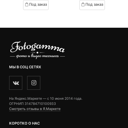
цена:
цена
based
based
Под заказ
Под заказ
on
on
890 ₽.
составляла
customer
customer
1,000 ₽.
ratings
ratings
МЫ В СОЦ СЕТЯХ
На Яндекс.Маркете — c 10 июня 2014 года.
ОГРНИП 314784710100933
Смотреть отзывы в Я.Маркете
КОРОТКО О НАС