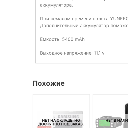
аккумулятора.
При немалом времени полета YUNEEC 
Дополнительный аккумулятор поможет
Емкость: 5400 mAh
Выходное напряжение: 11.1 v
Похожие
НЕТ НА СКЛАДЕ, НО
НЕТ В НАЛ
СКЛАДЕ, НО
ДОСТУПНО ПОД ЗАКАЗ.
ПОД ЗАКАЗ.