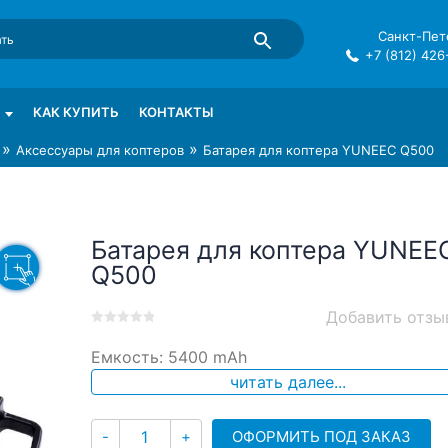
Санкт-Пете
+7 (812) 426
mma в СПб
КАК КУПИТЬ
КОНТАКТЫ
»
»
Аксессуары для коптеров
Батарея для коптера YUNEEC Q500
Батарея для коптера YUNEE
Q500
Добавить отзы
0
5
0
Емкость: 5400 mAh
out
of
читать далее...
based
on
Количество
customer
ОФОРМИТЬ ПОД ЗАКАЗ
-
+