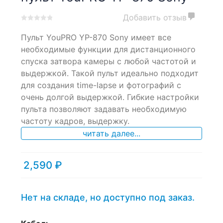
Добавить отзыв
0
5
0
Пульт YouPRO YP-870 Sony имеет все
out
of
необходимые функции для дистанционного
based
спуска затвора камеры с любой частотой и
on
выдержкой. Такой пульт идеально подходит
customer
ratings
для создания time-lapse и фотографий с
очень долгой выдержкой. Гибкие настройки
пульта позволяют задавать необходимую
частоту кадров, выдержку.
читать далее...
2,590
₽
Нет на складе, но доступно под заказ.