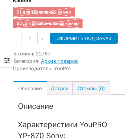
Кабель
S1 для зеркальных камер
S2 для беззеркальных камер
Количество
ОФОРМИТЬ ПОД ЗАКАЗ
-
+
Артикул:
22767
Категория:
Архив товаров
Производитель:
YouPro
Описание
Детали
Отзывы (0)
Описание
Характеристики YouPRO
YP-870 Sony: