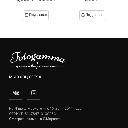
Текущая
Первоначальная
of
of
цена:
цена
based
based
Под заказ
Под заказ
on
on
5,990 ₽.
составляла
customer
customer
6,830 ₽.
ratings
ratings
МЫ В СОЦ СЕТЯХ
На Яндекс.Маркете — c 10 июня 2014 года.
ОГРНИП 314784710100933
Смотреть отзывы в Я.Маркете