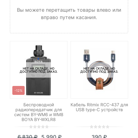
Вы можете перетащить товары влево или
вправо путем касания.
НЕТ НА СКЛАДЕ, НО
НЕТ НА СКЛАДЕ, НО
ДОСТУПНО ПОД ЗАКАЗ.
ДОСТУПНО ПОД ЗАКАЗ.
-12%
ДУ
Беспроводной
Кабель Ritmix RCC-437 для
М
радиопередатчик для
USB type-C устройств
M
систем BY-WM6 и WM8
BOYA BY-WXLR8
0
5
0
0
5
0
6,830
₽
5,990
₽
390
₽
out
out