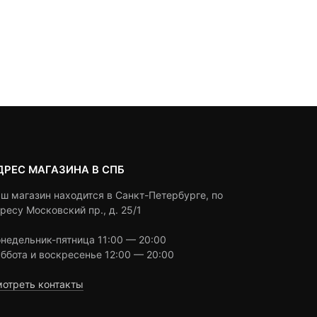
2,490
₽
2,490
₽
out
out
of
of
based
based
Под заказ
Под заказ
on
on
customer
customer
ratings
ratings
ДРЕС МАГАЗИНА В СПБ
ш магазин находится в Санкт-Петербурге, по
ресу Московский пр., д. 25/1
недельник-пятница 11:00 — 20:00
ббота и воскресенье 12:00 — 20:00
отреть контакты