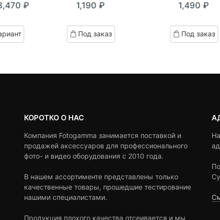
3,470
₽
1,190
₽
1,490
₽
out
out
кущая
ервоначальная
of
of
на:
ена
based
based
ариант
Под заказ
Под заказ
on
on
,470 ₽.
оставляла
customer
customer
4,200 ₽.
ratings
ratings
КОРОТКО О НАС
А
Компания Fotogamma занимается поставкой и
На
продажей аксессуаров для профессионального
ад
фото- и видео оборудования с 2010 года.
По
В нашем ассортименте представлены только
Су
качественные товары, прошедшие тестирование
нашими специалистами.
См
Продукция плохого качества отсеивается и мы