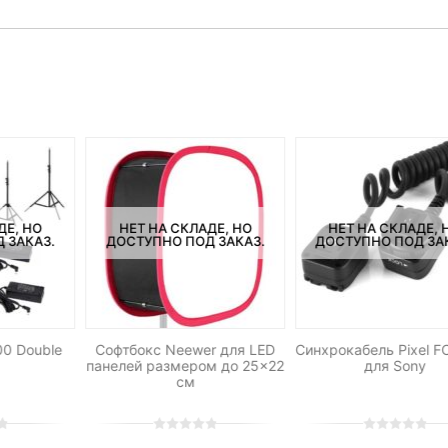
ДЕ, НО
НЕТ НА СКЛАДЕ, НО
НЕТ НА СКЛАДЕ, 
 ЗАКАЗ.
ДОСТУПНО ПОД ЗАКАЗ.
ДОСТУПНО ПОД ЗА
0 Double
Софтбокс Neewer для LED
Синхрокабель Pixel 
панелей размером до 25×22
для Sony
см
0
5
0
0
5
0