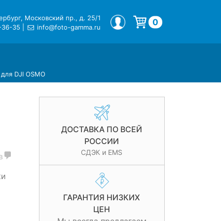
рбург, Московский пр., д. 25/1
МОЙ ПРОФИЛЬ
0
-36-35
|
info@foto-gamma.ru
Корзина пуста.
и для DJI OSMO
ДОСТАВКА ПО ВСЕЙ
РОССИИ
СДЭК и EMS
в
ки
ГАРАНТИЯ НИЗКИХ
ЦЕН