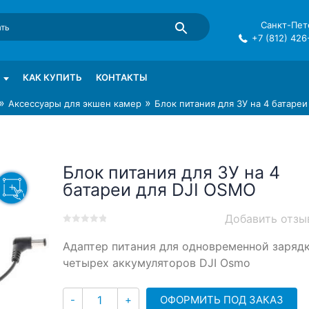
Санкт-Пете
+7 (812) 426
mma в СПб
КАК КУПИТЬ
КОНТАКТЫ
»
»
Аксессуары для экшен камер
Блок питания для ЗУ на 4 батаре
Блок питания для ЗУ на 4
батареи для DJI OSMO
Добавить отзы
0
5
0
Адаптер питания для одновременной заряд
out
of
четырех аккумуляторов DJI Osmo
based
on
Количество
customer
ОФОРМИТЬ ПОД ЗАКАЗ
-
+