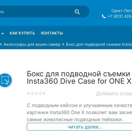
Санкт-Пете
+7 (812) 426
mma в СПб
КАК КУПИТЬ
КОНТАКТЫ
»
»
Аксессуары для экшен камер
Бокс для подводной съемки Insta3
Бокс для подводной съемки
Insta360 Dive Case for ONE X
Добавить отзы
0
5
0
С подводным кейсом и улучшенным качест
out
of
картинки Insta360 One X позволит вам засня
based
самые живописные подводные пейзажи.
on
читать далее...
customer