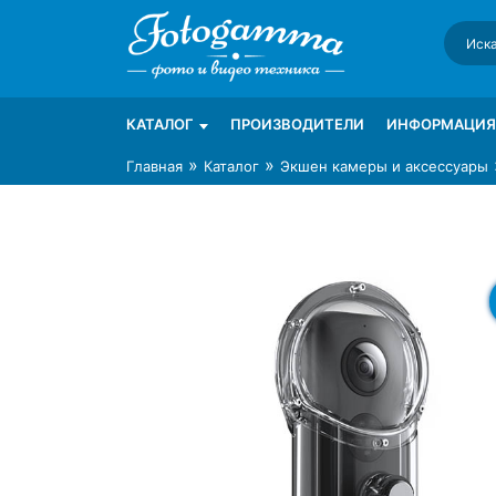
Skip
to
content
Интернет-магазин фототехники Foto-Ga
Магазин фотоаксессуаров foto-gamma.ru
КАТАЛОГ
ПРОИЗВОДИТЕЛИ
ИНФОРМАЦИЯ
»
»
Главная
Каталог
Экшен камеры и аксессуары