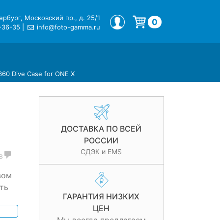
рбург, Московский пр., д. 25/1
МОЙ ПРОФИЛЬ
0
-36-35
|
info@foto-gamma.ru
Корзина пуста.
60 Dive Case for ONE X
ДОСТАВКА ПО ВСЕЙ
РОССИИ
СДЭК и EMS
в
вом
ть
ГАРАНТИЯ НИЗКИХ
ЦЕН