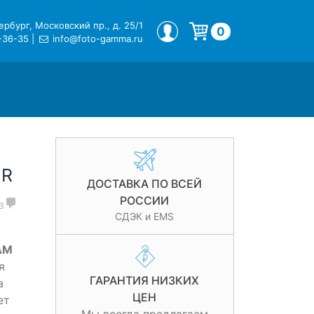
рбург, Московский пр., д. 25/1
МОЙ ПРОФИЛЬ
0
-36-35
|
info@foto-gamma.ru
Корзина пуста.
IR
ДОСТАВКА ПО ВСЕЙ
РОССИИ
в
СДЭК и EMS
AM
я
ГАРАНТИЯ НИЗКИХ
а
ЦЕН
ет