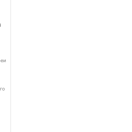
8
реи
го