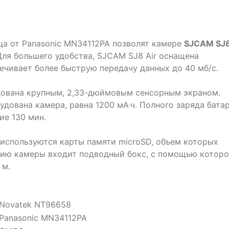
а от Panasonic MN34112PA позволят камере
SJCAM SJ
Для большего удобства, SJCAM SJ8 Air оснащена
ечивает более быструю передачу данных до 40 мб/с.
ована крупным, 2,33-дюймовым сенсорным экраном.
дована камера, равна 1200 мА·ч. Полного заряда бата
ие 130 мин.
 используются карты памяти microSD, объем которых
цию камеры входит подводный бокс, с помощью которо
 м.
Novatek NT96658
Panasonic MN34112PA