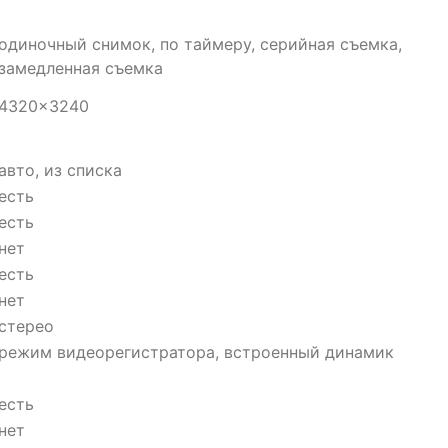
одиночный снимок, по таймеру, серийная съемка,
замедленная съемка
4320×3240
авто, из списка
есть
есть
нет
есть
нет
стерео
режим видеорегистратора, встроенный динамик
есть
нет