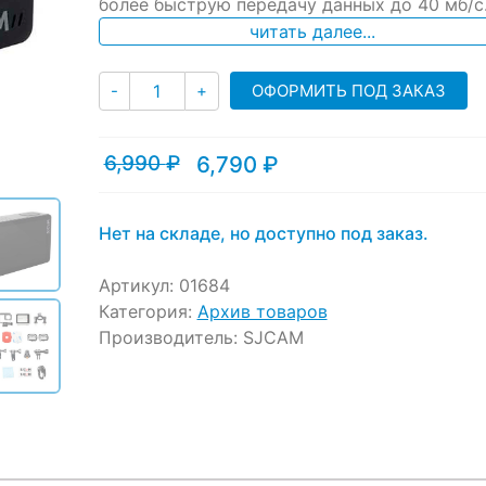
более быструю передачу данных до 40 мб/с
читать далее...
Количество
ОФОРМИТЬ ПОД ЗАКАЗ
-
+
6,990
₽
6,790
₽
Текущая
Первоначальная
цена:
цена
6,790 ₽.
составляла
6,990 ₽.
Нет на складе, но доступно под заказ.
Артикул:
01684
Категория:
Архив товаров
Производитель:
SJCAM