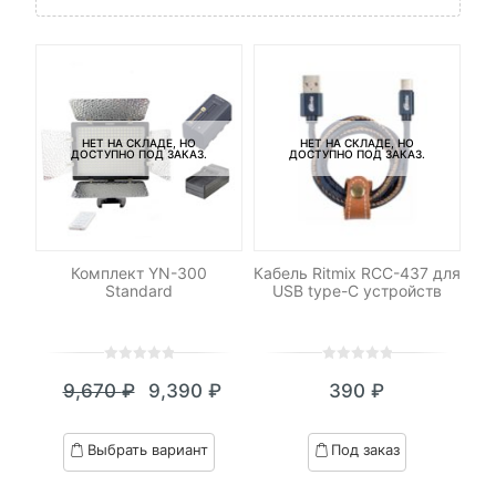
НЕТ НА СКЛАДЕ, НО
НЕТ НА СКЛАДЕ, НО
ДОСТУПНО ПОД ЗАКАЗ.
ДОСТУПНО ПОД ЗАКАЗ.
ДУ
Комплект YN-300
Кабель Ritmix RCC-437 для
Со
Standard
USB type-C устройств
0
5
0
0
5
0
9,670
₽
9,390
₽
390
₽
out
out
Текущая
Первоначальная
of
of
цена:
цена
based
based
Выбрать вариант
Под заказ
on
on
9,390 ₽.
составляла
customer
customer