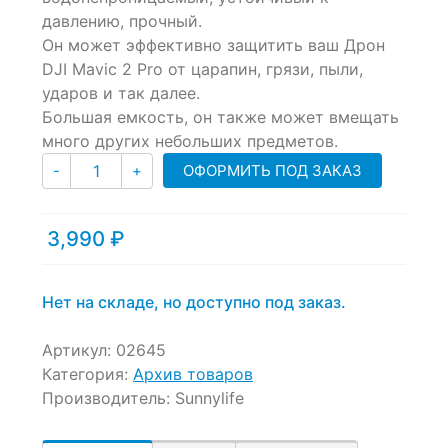
of
давлению, прочный.
based
Он может эффективно защитить ваш Дрон
on
customer
DJI Mavic 2 Pro от царапин, грязи, пыли,
ratings
ударов и так далее.
Большая емкость, он также может вмещать
много других небольших предметов.
Количество
ОФОРМИТЬ ПОД ЗАКАЗ
-
+
3,990
₽
Нет на складе, но доступно под заказ.
Артикул:
02645
Категория:
Архив товаров
Производитель:
Sunnylife