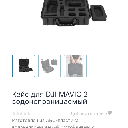
Кейс для DJI MAVIC 2
водонепроницаемый
Добавить отзыв
0
5
0
Изготовлен из АБС-пластика,
out
водонепроницаемый, устойчивый к