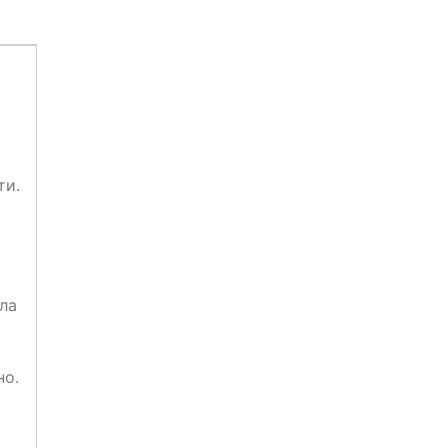
ти.
ла
но.