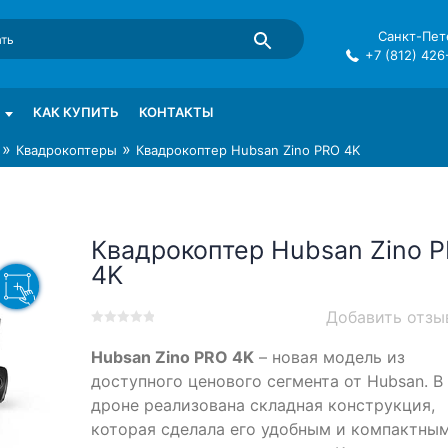
Санкт-Пете
+7 (812) 426
mma в СПб
КАК КУПИТЬ
КОНТАКТЫ
»
»
Квадрокоптеры
Квадрокоптер Hubsan Zino PRO 4K
Квадрокоптер Hubsan Zino 
4K
Добавить отзы
0
5
0
Hubsan Zino PRO 4K
– новая модель из
out
of
доступного ценового сегмента от Hubsan. В
based
дроне реализована складная конструкция,
on
которая сделала его удобным и компактным
customer