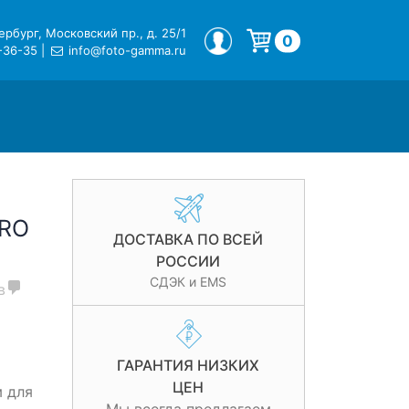
рбург, Московский пр., д. 25/1
МОЙ ПРОФИЛЬ
0
-36-35
|
info@foto-gamma.ru
Корзина пуста.
PRO
ДОСТАВКА ПО ВСЕЙ
РОССИИ
СДЭК и EMS
в
ГАРАНТИЯ НИЗКИХ
ЦЕН
 для