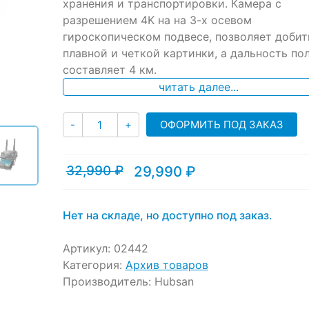
ratings
хранения и транспортировки. Камера с
разрешением 4K на на 3-х осевом
гироскопическом подвесе, позволяет добит
плавной и четкой картинки, а дальность по
составляет 4 км.
читать далее...
Количество
ОФОРМИТЬ ПОД ЗАКАЗ
-
+
32,990
₽
29,990
₽
Текущая
Первоначальная
цена:
цена
29,990 ₽.
составляла
32,990 ₽.
Нет на складе, но доступно под заказ.
Артикул:
02442
Категория:
Архив товаров
Производитель:
Hubsan