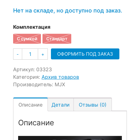
составляла
19,990 ₽.
Нет на складе, но доступно под заказ.
24,990 ₽.
Комплектация
С сумкой
Стандарт
Количество
ОФОРМИТЬ ПОД ЗАКАЗ
-
+
Артикул:
03323
Категория:
Архив товаров
Производитель:
MJX
Описание
Детали
Отзывы (0)
Описание