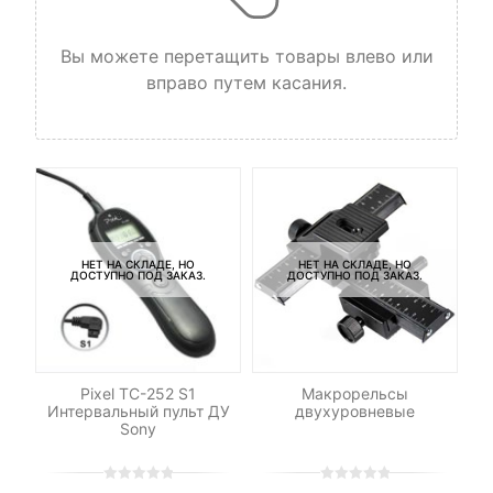
Вы можете перетащить товары влево или
вправо путем касания.
НЕТ НА СКЛАДЕ, НО
НЕТ НА СКЛАДЕ, НО
ДОСТУПНО ПОД ЗАКАЗ.
ДОСТУПНО ПОД ЗАКАЗ.
ль
Pixel TC-252 S1
Макрорельсы
С
Интервальный пульт ДУ
двухуровневые
Sony
0
5
0
0
5
0