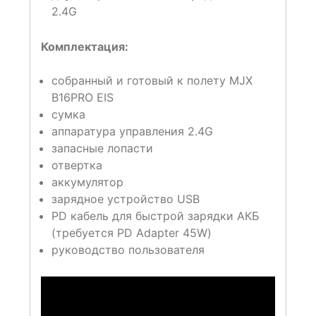
2.4G
Комплектация:
собранный и готовый к полету MJX
B16PRO EIS
сумка
аппаратура управления 2.4G
запасные лопасти
отвертка
аккумулятор
зарядное устройство USB
PD кабель для быстрой зарядки АКБ
(требуется PD Adapter 45W)
руководство пользователя