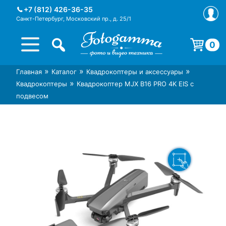
Skip
+7 (812) 426-36-35
to
Санкт-Петербург, Московский пр., д. 25/1
content
0
Корзина пуста.
»
»
»
Главная
Каталог
Квадрокоптеры и аксессуары
Интернет-магазин фототехники
Магазин фотоаксессуаров foto-
»
Квадрокоптеры
Квадрокоптер MJX B16 PRO 4K EIS с
Foto-Gamma в СПб
gamma.ru
подвесом