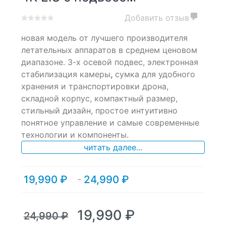
Добавить отзыв
0
5
0
новая модель от лучшего производителя
out
of
летательных аппаратов в среднем ценовом
based
диапазоне. 3-х осевой подвес, электронная
on
стабилизация камеры
,
сумка для удобного
customer
ratings
хранения и транспортировки дрона,
складной корпус, компактный размер,
стильный дизайн, простое интуитивно
понятное управление и самые современные
технологии и компоненты.
читать далее...
19,990
₽
24,990
₽
Диапазон
–
цен:
19,990 ₽
–
Первоначальная
Текущая
19,990
₽
24,990
₽
24,990 ₽
цена
цена: