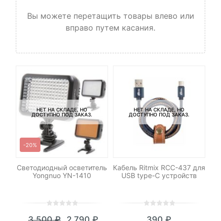
Вы можете перетащить товары влево или
вправо путем касания.
НЕТ НА СКЛАДЕ, НО
НЕТ НА СКЛАДЕ, НО
ДОСТУПНО ПОД ЗАКАЗ.
ДОСТУПНО ПОД ЗАКАЗ.
-20%
Светодиодный осветитель
Кабель Ritmix RCC-437 для
Yongnuo YN-1410
USB type-C устройств
И
0
5
0
0
5
0
3,500
₽
2,790
₽
390
₽
out
out