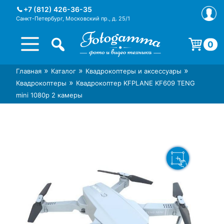
Skip
+7 (812) 426-36-35
to
Санкт-Петербург, Московский пр., д. 25/1
content
0
Корзина пуста.
»
»
»
Главная
Каталог
Квадрокоптеры и аксессуары
Интернет-магазин фототехники
Магазин фотоаксессуаров foto-
»
Квадрокоптеры
Квадрокоптер KFPLANE KF609 TENG
Foto-Gamma в СПб
gamma.ru
mini 1080p 2 камеры