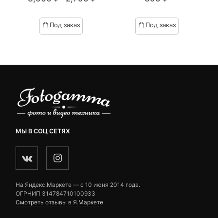
Текущая
Первоначальная
of
of
цена:
цена
based
based
Под заказ
Под заказ
on
on
2,790 ₽.
составляла
customer
customer
3,500 ₽.
ratings
ratings
МЫ В СОЦ СЕТЯХ
На Яндекс.Маркете — c 10 июня 2014 года.
ОГРНИП 314784710100933
Смотреть отзывы в Я.Маркете