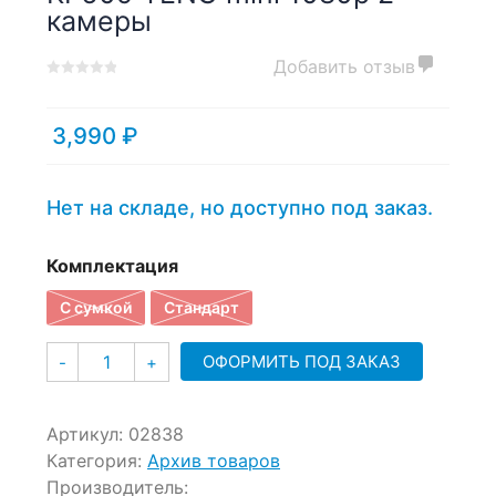
камеры
Добавить отзыв
0
5
0
out
of
3,990
₽
based
on
customer
Нет на складе, но доступно под заказ.
ratings
Комплектация
С сумкой
Стандарт
Количество
ОФОРМИТЬ ПОД ЗАКАЗ
-
+
Артикул:
02838
Категория:
Архив товаров
Производитель: