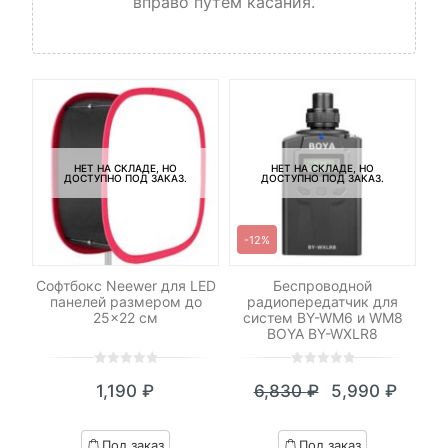
вправо путем касания.
НЕТ НА СКЛАДЕ, НО
НЕТ НА СКЛАДЕ, НО
ДОСТУПНО ПОД ЗАКАЗ.
ДОСТУПНО ПОД ЗАКАЗ.
-12%
le
Софтбокс Neewer для LED
Беспроводной
М
панелей размером до
радиопередатчик для
M
25×22 см
систем BY-WM6 и WM8
BOYA BY-WXLR8
0
5
0
0
5
0
₽
1,190
₽
6,830
₽
5,990
₽
out
out
я
начальная
Текущая
Первоначал
of
of
цена:
цена
based
based
Под заказ
Под заказ