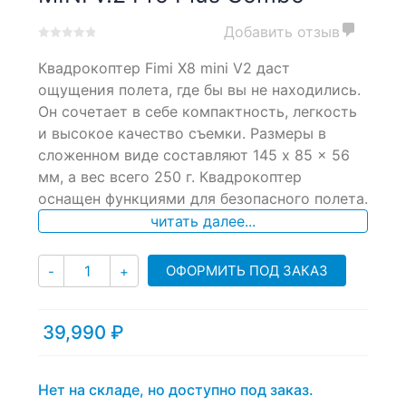
Добавить отзыв
0
5
0
Квадрокоптер Fimi X8 mini V2 даст
out
of
ощущения полета, где бы вы не находились.
based
Он сочетает в себе компактность, легкость
on
и высокое качество съемки. Размеры в
customer
ratings
сложенном виде составляют 145 x 85 x 56
мм, а вес всего 250 г. Квадрокоптер
оснащен функциями для безопасного полета.
читать далее...
Количество
ОФОРМИТЬ ПОД ЗАКАЗ
-
+
39,990
₽
Нет на складе, но доступно под заказ.