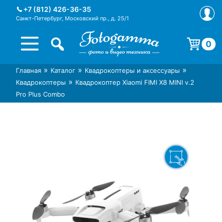
Skip
+7 (812) 426-36-35
to
Санкт-Петербург, Московский пр., д. 25/1
content
0
Корзина пуста.
»
»
»
Главная
Каталог
Квадрокоптеры и аксессуары
Интернет-магазин фототехники
Магазин фотоаксессуаров foto-
»
Квадрокоптеры
Квадрокоптер Xiaomi FIMI X8 MINI v.2
Foto-Gamma в СПб
gamma.ru
Pro Plus Combo