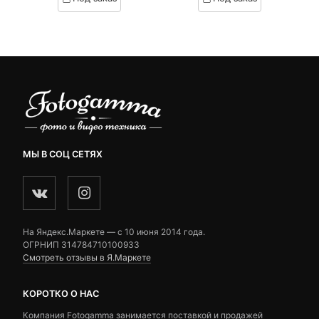
on
on
₽.
вляла
5,990 ₽.
составляла
customer
customer
 ₽.
6,830 ₽.
ratings
ratings
МЫ В СОЦ СЕТЯХ
На Яндекс.Маркете — c 10 июня 2014 года.
ОГРНИП 314784710100933
Смотреть отзывы в Я.Маркете
КОРОТКО О НАС
Компания Fotogamma занимается поставкой и продажей