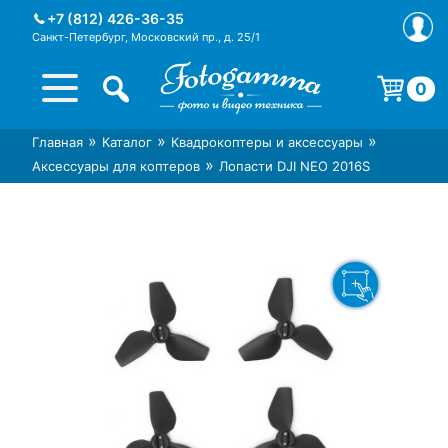
Skip
+7 (812) 426-36-35
to
Санкт-Петербург, Московский пр., д. 25/1
content
0
Корзина пуста.
»
»
»
Главная
Каталог
Квадрокоптеры и аксессуары
Интернет-магазин фототехники
Магазин фотоаксессуаров foto-
»
Аксессуары для коптеров
Лопасти DJI NEO 2016S
Foto-Gamma в СПб
gamma.ru