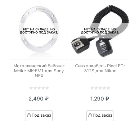
НЕТ НА СКЛАДЕ, НО
НЕТ НА СКЛАДЕ, НО
ДОСТУПНО ПОД ЗАКАЗ.
ДОСТУПНО ПОД ЗАКАЗ.
-
LED
Металлический байонет
Синхрокабель Pixel FC-
Пе
о
Meike MK-EM1 для Sony
312S для Nikon
NEX
0
5
0
0
5
0
2,490
₽
1,290
₽
out
out
of
of
based
based
Под заказ
Под заказ
on
on
customer
customer
ratings
ratings