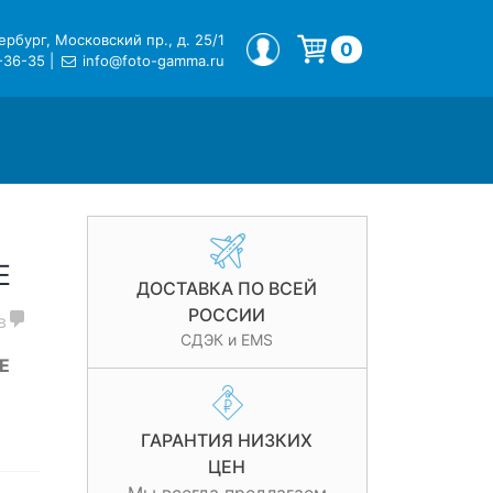
рбург, Московский пр., д. 25/1
МОЙ ПРОФИЛЬ
0
-36-35
|
info@foto-gamma.ru
Корзина пуста.
E
ДОСТАВКА ПО ВСЕЙ
РОССИИ
в
СДЭК и EMS
SE
ГАРАНТИЯ НИЗКИХ
ЦЕН