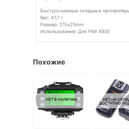
Быстросъемные складные пропеллер
Вес: 47,7 г
Размер: 215x25mm
Использование: Для FIMI X8SE
Похожие
НЕТ В НАЛИЧИИ
НЕТ НА СКЛА
СКЛАДЕ, НО
ДОСТУПНО ПОД
ПОД ЗАКАЗ.