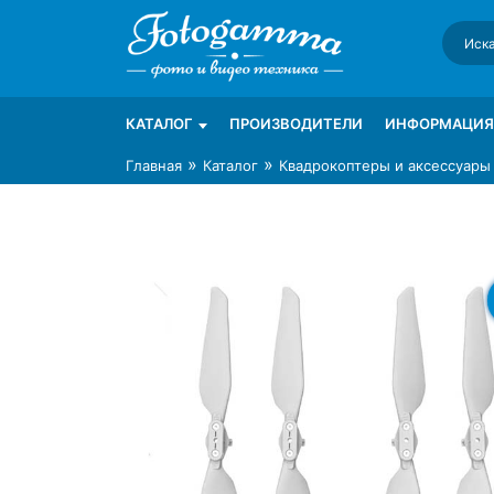
Skip
to
content
Интернет-магазин фототехники Foto-Ga
Магазин фотоаксессуаров foto-gamma.ru
КАТАЛОГ
ПРОИЗВОДИТЕЛИ
ИНФОРМАЦИЯ
»
»
Главная
Каталог
Квадрокоптеры и аксессуары