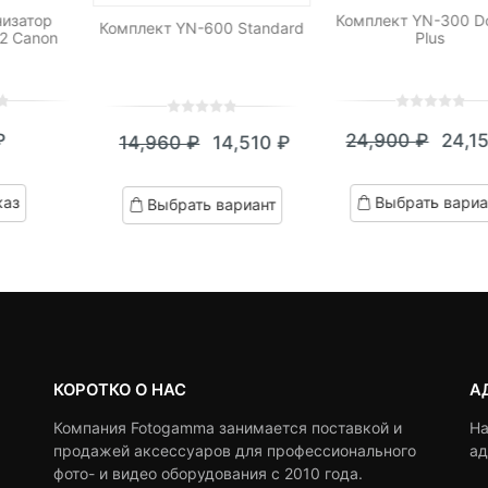
изатор
Комплект YN-300 D
Комплект YN-600 Standard
2 Canon
Plus
0
5
0
0
5
0
₽
24,900
₽
24,1
14,960
₽
14,510
₽
out
out
Теку
Пер
Текущая
Первоначальная
of
of
цена:
цен
based
цена:
цена
based
каз
Выбрать вариа
Выбрать вариант
on
on
24,15
сост
14,510 ₽.
составляла
customer
customer
24,9
ratings
14,960 ₽.
ratings
КОРОТКО О НАС
А
Компания Fotogamma занимается поставкой и
На
продажей аксессуаров для профессионального
ад
фото- и видео оборудования с 2010 года.