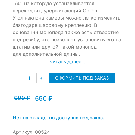
ratings
1/4″, на которую устанавливается
переходник, удерживающий GoPro.
Угол наклона камеры можно легко изменить
благодаря шаровому креплению. В
основании монопода также есть отверстие
под резьбу, что позволяет установить его на
штатив или другой такой монопод
для дополнительной длины.
читать далее...
Количество
ОФОРМИТЬ ПОД ЗАКАЗ
-
+
990
₽
690
₽
Текущая
Первоначальная
цена:
цена
690 ₽.
составляла
990 ₽.
Нет на складе, но доступно под заказ.
Артикул:
00524