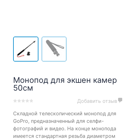
Монопод для экшен камер
50см
Добавить отзыв
0
5
0
Складной телескопический монопод для
out
of
GoPro, предназначенный для селфи-
based
фотографий и видео. На конце монопода
on
имеется стандартная резьба диаметром
customer