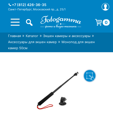
Skip
+7 (812) 426-36-35
to
Санкт-Петербург, Московский пр., д. 25/1
content
0
Корзина пуста.
»
»
»
Главная
Каталог
Экшен камеры и аксессуары
Интернет-магазин фототехники
Магазин фотоаксессуаров foto-
»
Аксессуары для экшен камер
Монопод для экшен
Foto-Gamma в СПб
gamma.ru
камер 50см