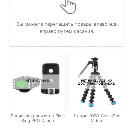
Вы можете перетащить товары влево или
вправо путем касания.
НЕТ В НАЛИЧИИ
НЕТ НА СКЛАДЕ, НО
ДОСТУПНО ПОД ЗАКАЗ.
M42
Радиосинхронизатор Pixel
Штатив JOBY GorillaPod
King PRO Canon
Video
И