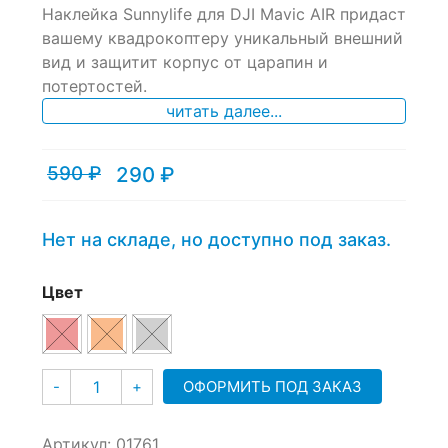
Наклейка Sunnylife для DJI Mavic AIR придаст
out
of
вашему квадрокоптеру уникальный внешний
based
вид и защитит корпус от царапин и
on
потертостей.
customer
ratings
читать далее...
590
₽
290
₽
Текущая
Первоначальная
цена:
цена
290 ₽.
составляла
590 ₽.
Нет на складе, но доступно под заказ.
Цвет
Количество
ОФОРМИТЬ ПОД ЗАКАЗ
-
+
Артикул:
01761