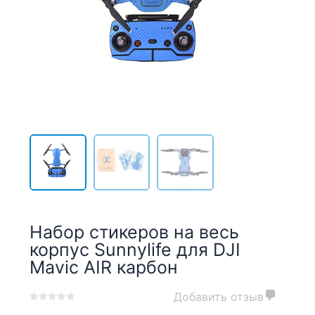
Набор стикеров на весь
корпус Sunnylife для DJI
Mavic AIR карбон
Добавить отзыв
0
5
0