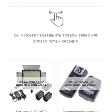
Вы можете перетащить товары влево или
вправо путем касания.
НЕТ НА СКЛАДЕ, НО
НЕТ НА СКЛАДЕ, НО
ДОСТУПНО ПОД ЗАКАЗ.
ДОСТУПНО ПОД ЗАКАЗ.
le
Комплект YN-600
Радиосинхронизатор