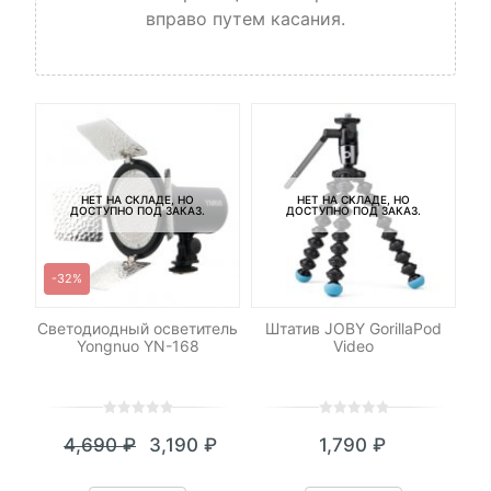
вправо путем касания.
НЕТ НА СКЛАДЕ, НО
НЕТ НА СКЛАДЕ, НО
ДОСТУПНО ПОД ЗАКАЗ.
ДОСТУПНО ПОД ЗАКАЗ.
-32%
Светодиодный осветитель
Штатив JOBY GorillaPod
Си
Yongnuo YN-168
Video
0
5
0
0
5
0
4,690
₽
3,190
₽
1,790
₽
out
out
Текущая
Первоначальная
of
of
цена:
цена
based
based