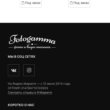
Под заказ
Под заказ
on
on
3,190 ₽.
составляла
customer
customer
4,690 ₽.
ratings
ratings
МЫ В СОЦ СЕТЯХ
На Яндекс.Маркете — c 10 июня 2014 года.
ОГРНИП 314784710100933
Смотреть отзывы в Я.Маркете
КОРОТКО О НАС