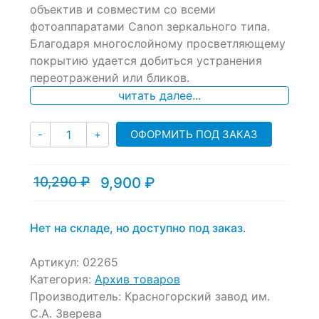
объектив и совместим со всеми
on
фотоаппаратами Canon зеркального типа.
customer
ratings
Благодаря многослойному просветляющему
покрытию удается добиться устранения
переотражений или бликов.
читать далее...
Количество
ОФОРМИТЬ ПОД ЗАКАЗ
-
+
10,290
₽
9,900
₽
Текущая
Первоначальная
цена:
цена
9,900 ₽.
составляла
10,290 ₽.
Нет на складе, но доступно под заказ.
Артикул:
02265
Категория:
Архив товаров
Производитель:
Красногорский завод им.
С.А. Зверева