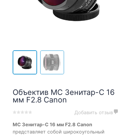
Объектив МС Зенитар-C 16
мм F2.8 Canon
Добавить отзыв
0
5
0
МС Зенитар-C 16 мм F2.8 Canon
out
of
представляет собой широкоугольный
based