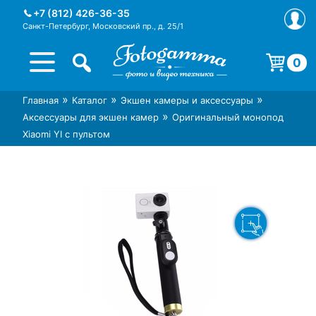
Skip
+7 (812) 426-36-35
to
Санкт-Петербург, Московский пр., д. 25/1
content
0
Корзина пуста.
»
»
»
Главная
Каталог
Экшен камеры и аксессуары
Интернет-магазин фототехники
Магазин фотоаксессуаров foto-
»
Аксессуары для экшен камер
Оригинальный монопод
Foto-Gamma в СПб
gamma.ru
Xiaomi YI с пультом