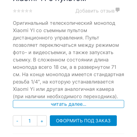
Добавить отзыв
0
5
0
Оригинальный телескопический монопод
out
of
Xiaomi YI со съемным пультом
based
дистанционного управления. Пульт
on
позволяет переключаться между режимом
customer
ratings
фото- и видеосъемки, а также запускать
съемку. В сложенном состоянии длина
монопода всего 18 см, а в развернутом 71
см. На конце монопода имеется стандартная
резьба 1/4″, на которую устанавливается
Xiaomi Yi или другая аналогичная камера
(при наличии необходимого переходника).
читать далее...
Количество
ОФОРМИТЬ ПОД ЗАКАЗ
-
+