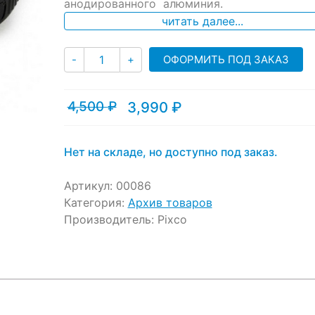
ratings
анодированного алюминия.
читать далее...
Количество
ОФОРМИТЬ ПОД ЗАКАЗ
-
+
4,500
₽
3,990
₽
Текущая
Первоначальная
цена:
цена
3,990 ₽.
составляла
4,500 ₽.
Нет на складе, но доступно под заказ.
Артикул:
00086
Категория:
Архив товаров
Производитель:
Pixco