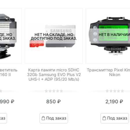
ДЕ, НО
НЕТ НА СКЛАДЕ, НО
НЕТ В НАЛИЧИ
 ЗАКАЗ.
ДОСТУПНО ПОД ЗАКАЗ.
ветитель
Карта памяти micro SDHC
Трансмиттер Pixel Ki
160 II
32Gb Samsung EVO Plus V2
Nikon
UHS-I + ADP (95/20 Mb/s)
0
5
0
0
5
0
,990
₽
850
₽
2,190
₽
out
out
кущая
ервоначальная
of
of
на:
ена
based
based
каз
Под заказ
Под заказ
on
on
990 ₽.
оставляла
customer
customer
ratings
ratings