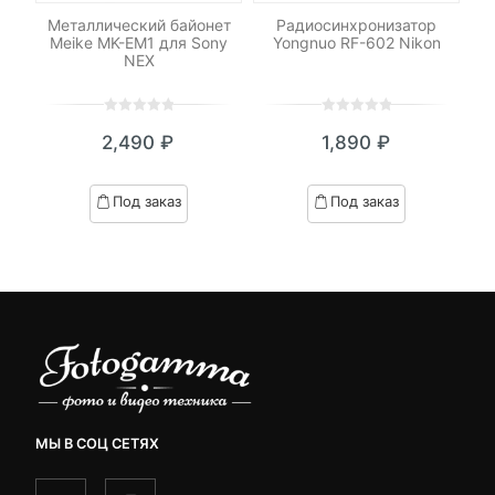
low
Металлический байонет
Радиосинхронизатор
Meike MK-EM1 для Sony
Yongnuo RF-602 Nikon
NEX
0
5
0
0
5
0
2,490
₽
1,890
₽
out
out
of
of
based
based
Под заказ
Под заказ
on
on
customer
customer
ratings
ratings
МЫ В СОЦ СЕТЯХ