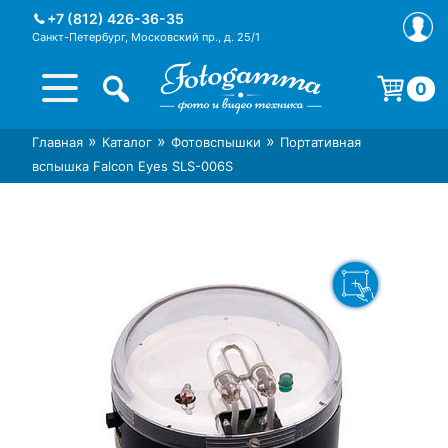
Skip
+7 (812) 426-36-35
to
Санкт-Петербург, Московский пр., д. 25/1
content
0
Корзина пуста.
»
»
»
Главная
Каталог
Фотовспышки
Портативная
Интернет-магазин фототехники
Магазин фотоаксессуаров foto-
вспышка Falcon Eyes SLS-006S
Foto-Gamma в СПб
gamma.ru