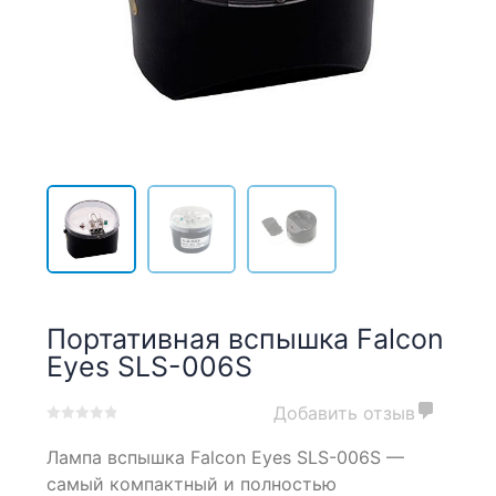
Портативная вспышка Falcon
Eyes SLS-006S
Добавить отзыв
0
5
0
Лампа вспышка Falcon Eyes SLS-006S —
out
of
самый компактный и полностью
based