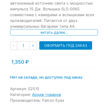
автономный источник света с мощностью
on
импульса 15 Дж. Вспышка SLS-006S
customer
ratings
совместима с камерами и вспышками всех
производителей. Питается от двух
универсальных батареек типа АА.
читать далее...
Количество
ОФОРМИТЬ ПОД ЗАКАЗ
-
+
1,350
₽
Нет на складе, но доступно под заказ.
Артикул:
02515
Категория:
Архив товаров
Производитель:
Falcon Eyes