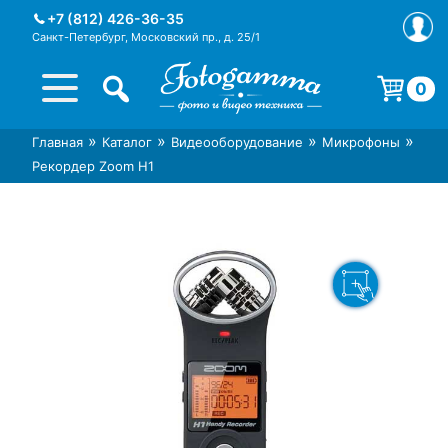
Skip
+7 (812) 426-36-35
to
Санкт-Петербург, Московский пр., д. 25/1
content
0
Корзина пуста.
»
»
»
»
Главная
Каталог
Видеооборудование
Микрофоны
Интернет-магазин фототехники
Магазин фотоаксессуаров foto-
Рекордер Zoom H1
Foto-Gamma в СПб
gamma.ru