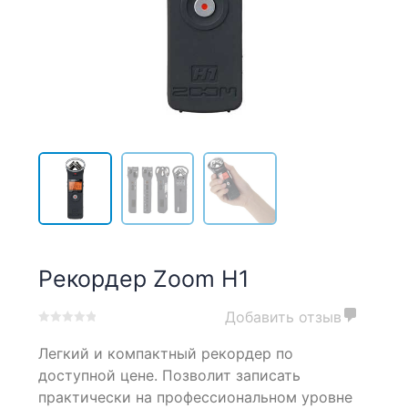
Рекордер Zoom H1
Добавить отзыв
0
5
0
Легкий и компактный рекордер по
out
of
доступной цене. Позволит записать
based
практически на профессиональном уровне
on