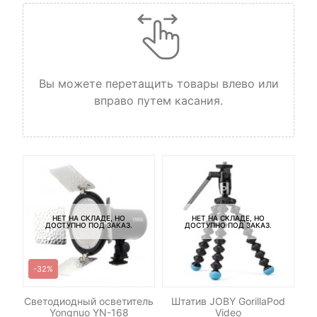
Вы можете перетащить товары влево или
вправо путем касания.
НЕТ НА СКЛАДЕ, НО
НЕТ НА СКЛАДЕ, НО
ДОСТУПНО ПОД ЗАКАЗ.
ДОСТУПНО ПОД ЗАКАЗ.
-32%
р
Светодиодный осветитель
Штатив JOBY GorillaPod
n
Yongnuo YN-168
Video