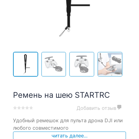
Ремень на шею STARTRC
Добавить отзыв
0
5
0
Удобный ремешок для пульта дрона DJI или
out
of
любого совместимого
based
читать далее...
on