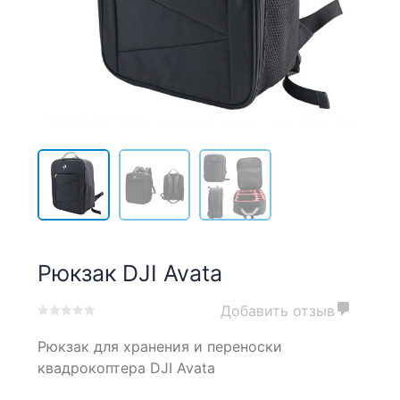
Рюкзак DJI Avata
Добавить отзыв
0
5
0
Рюкзак для хранения и переноски
out
of
квадрокоптера DJI Avata
based
on