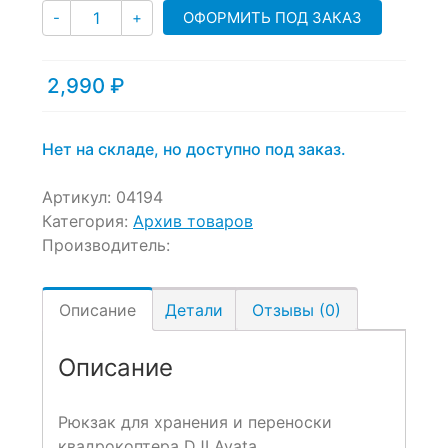
Количество
customer
ОФОРМИТЬ ПОД ЗАКАЗ
-
+
ratings
2,990
₽
Нет на складе, но доступно под заказ.
Артикул:
04194
Категория:
Архив товаров
Производитель:
Описание
Детали
Отзывы (0)
Описание
Рюкзак для хранения и переноски
квадрокоптера DJI Avata