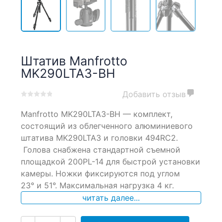
Штатив Manfrotto
MK290LTA3-BH
Добавить отзыв
0
5
0
Manfrotto MK290LTA3-BH — комплект,
out
of
состоящий из облегченного алюминиевого
based
штатива MK290LTA3 и головки 494RC2.
on
Голова снабжена стандартной съемной
customer
ratings
площадкой 200PL-14 для быстрой установки
камеры. Ножки фиксируются под углом
23° и 51°. Максимальная нагрузка 4 кг.
читать далее...
Количество