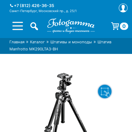
Skip
+7 (812) 426-36-35
to
Санкт-Петербург, Московский пр., д. 25/1
content
0
Корзина пуста.
»
»
»
Главная
Каталог
Штативы и моноподы
Штатив
Интернет-магазин фототехники
Магазин фотоаксессуаров foto-
Manfrotto MK290LTA3-BH
Foto-Gamma в СПб
gamma.ru