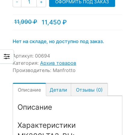
ОФОРМИТЬ ПОД ЗАКАЗ
-
+
11,990
₽
11,450
₽
Текущая
Первоначальная
цена:
цена
11,450 ₽.
составляла
11,990 ₽.
Нет на складе, но доступно под заказ.
Артикул:
00694
Категория:
Архив товаров
Производитель:
Manfrotto
Описание
Детали
Отзывы (0)
Описание
Характеристики