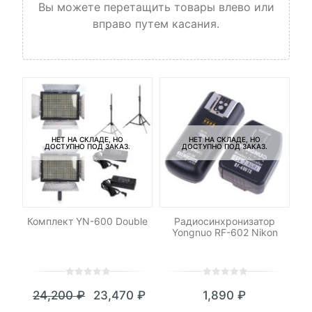
Вы можете перетащить товары влево или
вправо путем касания.
НЕТ НА СКЛАДЕ, НО
НЕТ НА СКЛАДЕ, НО
ДОСТУПНО ПОД ЗАКАЗ.
ДОСТУПНО ПОД ЗАКАЗ.
И
low
Комплект YN-600 Double
Радиосинхронизатор
Yongnuo RF-602 Nikon
0
5
0
0
5
0
24,200
₽
23,470
₽
1,890
₽
out
out
Текущая
Первоначальная
of
of