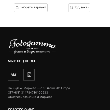
цена:
цена
based
based
Выбрать вариант
Под заказ
on
on
23,470 ₽.
составляла
customer
customer
24,200 ₽.
ratings
ratings
МЫ В СОЦ СЕТЯХ
На Яндекс.Маркете — c 10 июня 2014 года.
ОГРНИП 314784710100933
Смотреть отзывы в Я.Маркете
КОРОТКО О НАС