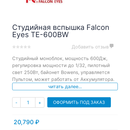
Студийная вспышка Falcon
Eyes TE-600BW
Добавить отзыв
0
5
0
Cтудийный моноблок, мощность 600Дж,
out
of
регулировка мощности до 1/32, пилотный
based
свет 250Вт, байонет Bowens, управляется
on
Пультом, может работать от Аккумулятора.
customer
ratings
читать далее...
Количество
ОФОРМИТЬ ПОД ЗАКАЗ
-
+
20,790
₽