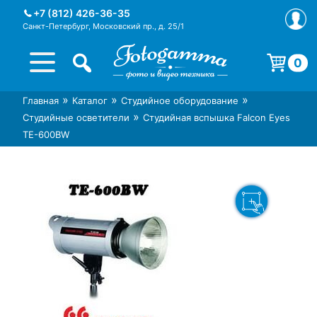
Skip
+7 (812) 426-36-35
to
Санкт-Петербург, Московский пр., д. 25/1
content
0
Корзина пуста.
»
»
»
Главная
Каталог
Студийное оборудование
Интернет-магазин фототехники
Магазин фотоаксессуаров foto-
»
Студийные осветители
Студийная вспышка Falcon Eyes
Foto-Gamma в СПб
gamma.ru
TE-600BW