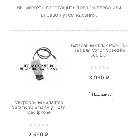
Вы можете перетащить товары влево или
вправо путем касания.
НЕТ НА СКЛАДЕ, НО
ДОСТУПНО ПОД ЗАКАЗ.
Батарейный блок Pixel TD-
381 для Canon Speedlite
580 EX II
НЕТ НА СКЛАДЕ, НО
ДОСТУПНО ПОД ЗАКАЗ.
0
5
0
3,990
₽
out
of
based
Под заказ
on
DHC
Микрофонный адаптер
customer
 V2
Saramonic SmartRig II для
ratings
/s)
ipad iphone
0
5
0
2,590
₽
out