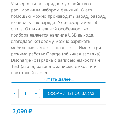
Универсальное зарядное устройство с
out
of
расширенным набором функций. С его
based
помощью можно производить заряд, разряд,
on
выбирать ток заряда. Аксессуар имеет 4
customer
ratings
слота. Отличительной особенностью
прибора является наличие USB выхода,
благодаря которому можно заряжать
мобильные гаджеты, планшеты. Имеет три
режима работы: Charge (обычная зарядка),
Discharge (разрядка с записью ёмкости) и
Test (заряд, разряд с записью ёмкости и
повторный заряд).
читать далее...
Количество
ОФОРМИТЬ ПОД ЗАКАЗ
-
+
3,090
₽