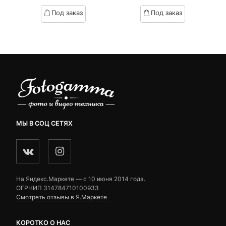
based
based
Под заказ
Под заказ
on
on
₽.
вляла
customer
customer
 ₽.
ratings
ratings
МЫ В СОЦ СЕТЯХ
На Яндекс.Маркете — c 10 июня 2014 года.
ОГРНИП 314784710100933
Смотреть отзывы в Я.Маркете
КОРОТКО О НАС