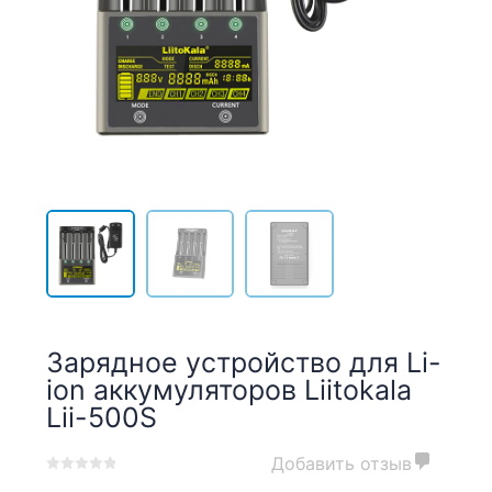
Зарядное устройство для Li-
ion аккумуляторов Liitokala
Lii-500S
Добавить отзыв
0
5
0