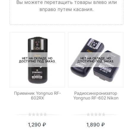
Вы можете перетащить товары влево или
вправо путем касания.
НЕТ НА СКЛАДЕ, НО
НЕТ НА СКЛАДЕ, НО
ДОСТУПНО ПОД ЗАКАЗ.
ДОСТУПНО ПОД ЗАКАЗ.
le
Приемник Yongnuo RF-
Радиосинхронизатор
Со
602RX
Yongnuo RF-602 Nikon
0
5
0
0
5
0
₽
1,290
₽
1,890
₽
out
out
я
начальная
of
of