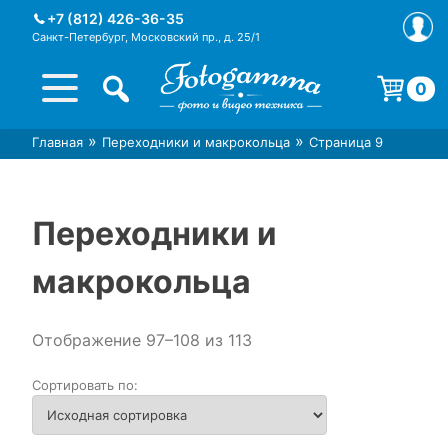
Skip
+7 (812) 426-36-35
to
Санкт-Петербург, Московский пр., д. 25/1
content
0
Корзина пуста.
»
»
Главная
Переходники и макрокольца
Страница 9
Интернет-магазин фототехники
Магазин фотоаксессуаров foto-
Foto-Gamma в СПб
gamma.ru
Переходники и
макрокольца
Отображение 97–108 из 113