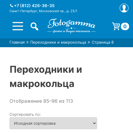
Skip
+7 (812) 426-36-35
to
Санкт-Петербург, Московский пр., д. 25/1
content
0
Корзина пуста.
»
»
Главная
Переходники и макрокольца
Страница 8
Интернет-магазин фототехники
Магазин фотоаксессуаров foto-
Foto-Gamma в СПб
gamma.ru
Переходники и
макрокольца
Отображение 85–96 из 113