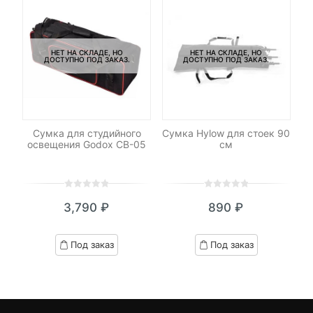
НЕТ НА СКЛАДЕ, НО
НЕТ НА СКЛАДЕ, НО
ДОСТУПНО ПОД ЗАКАЗ.
ДОСТУПНО ПОД ЗАКАЗ.
Сумка для студийного
Сумка Hylow для стоек 90
освещения Godox CB-05
см
0
5
0
0
5
0
3,790
₽
890
₽
out
out
of
of
based
based
Под заказ
Под заказ
on
on
customer
customer
ratings
ratings