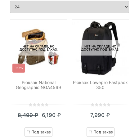
НЕТ НА СКЛАДЕ, НО
НЕТ НА СКЛАДЕ, НО
ДОСТУПНО ПОД ЗАКАЗ.
ДОСТУПНО ПОД ЗАКАЗ.
-27%
Рюкзак National
Рюкзак Lowepro Fastpack
Geographic NGA4569
350
0
5
0
0
5
0
8,490
₽
6,190
₽
7,990
₽
out
out
Текущая
Первоначальная
of
of
цена:
цена
based
based
Под заказ
Под заказ
on
on
6,190 ₽.
составляла