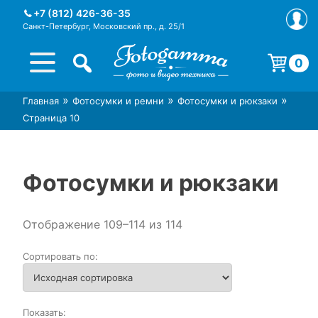
Skip
+7 (812) 426-36-35
to
Санкт-Петербург, Московский пр., д. 25/1
content
0
Корзина пуста.
»
»
»
Главная
Фотосумки и ремни
Фотосумки и рюкзаки
Интернет-магазин фототехники
Магазин фотоаксессуаров foto-
Страница 10
Foto-Gamma в СПб
gamma.ru
Фотосумки и рюкзаки
Отображение 109–114 из 114