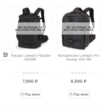
customer
customer
8,490 ₽.
ratings
ratings
НЕТ НА СКЛАДЕ, НО
НЕТ НА СКЛАДЕ, НО
ДОСТУПНО ПОД ЗАКАЗ.
ДОСТУПНО ПОД ЗАКАЗ.
Рюкзак Lowepro Flipside
Фоторюкзак Lowepro Pro
400AW
Runner 450 AW
0
5
0
0
5
0
7,990
₽
8,990
₽
out
out
of
of
based
based
Под заказ
Под заказ
on
on
customer
customer
ratings
ratings