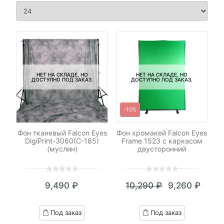
НЕТ НА СКЛАДЕ, НО
НЕТ НА СКЛАДЕ, НО
ДОСТУПНО ПОД ЗАКАЗ.
ДОСТУПНО ПОД ЗАКАЗ.
-10%
Фон тканевый Falcon Eyes
Фон хромакей Falcon Eyes
DigiPrint-3060(C-185)
Frame 1523 с каркасом
(муслин)
двусторонний
0
5
0
0
5
0
9,490
₽
10,290
₽
9,260
₽
out
out
Текущая
Первоначал
of
of
цена:
цена
based
based
Под заказ
Под заказ
on
on
9,260 ₽.
составляла