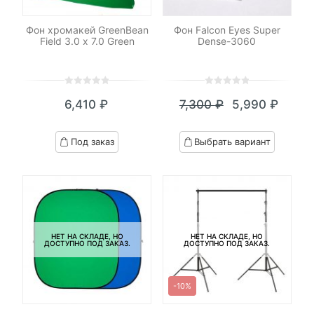
Фон хромакей GreenBean
Фон Falcon Eyes Super
Field 3.0 х 7.0 Green
Dense-3060
0
5
0
0
5
0
6,410
₽
7,300
₽
5,990
₽
out
out
Текущая
Первоначал
of
of
цена:
цена
based
based
Под заказ
Выбрать вариант
on
on
5,990 ₽.
составляла
customer
customer
7,300 ₽.
ratings
ratings
НЕТ НА СКЛАДЕ, НО
НЕТ НА СКЛАДЕ, НО
ДОСТУПНО ПОД ЗАКАЗ.
ДОСТУПНО ПОД ЗАКАЗ.
-10%