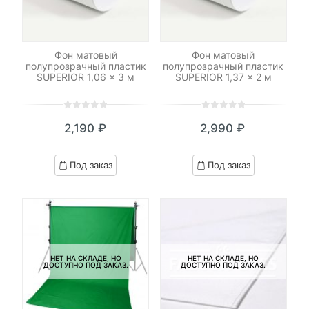
Фон матовый
Фон матовый
полупрозрачный пластик
полупрозрачный пластик
SUPERIOR 1,06 x 3 м
SUPERIOR 1,37 x 2 м
0
5
0
0
5
0
2,190
₽
2,990
₽
out
out
of
of
based
based
Под заказ
Под заказ
on
on
customer
customer
ratings
ratings
НЕТ НА СКЛАДЕ, НО
НЕТ НА СКЛАДЕ, НО
ДОСТУПНО ПОД ЗАКАЗ.
ДОСТУПНО ПОД ЗАКАЗ.