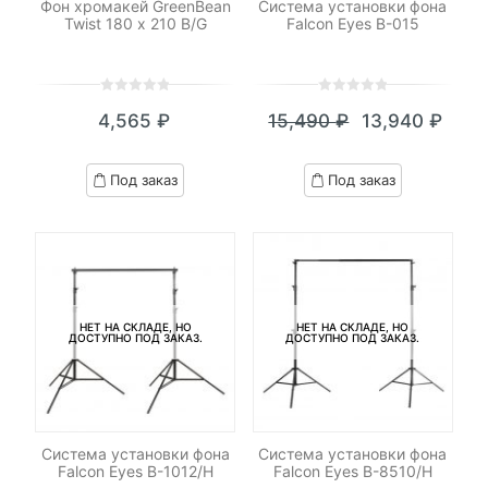
Фон хромакей GreenBean
Система установки фона
Twist 180 х 210 B/G
Falcon Eyes B-015
0
5
0
0
5
0
4,565
₽
15,490
₽
13,940
₽
out
out
Текущая
Первоначал
of
of
цена:
цена
based
based
Под заказ
Под заказ
on
on
13,940 ₽.
составляла
customer
customer
15,490 ₽.
ratings
ratings
НЕТ НА СКЛАДЕ, НО
НЕТ НА СКЛАДЕ, НО
ДОСТУПНО ПОД ЗАКАЗ.
ДОСТУПНО ПОД ЗАКАЗ.
Система установки фона
Система установки фона
Falcon Eyes В-1012/H
Falcon Eyes В-8510/H