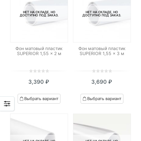
НЕТ НА СКЛАДЕ, НО
НЕТ НА СКЛАДЕ, НО
ДОСТУПНО ПОД ЗАКАЗ.
ДОСТУПНО ПОД ЗАКАЗ.
Фон матовый пластик
Фон матовый пластик
SUPERIOR 1,55 x 2 м
SUPERIOR 1,55 x 3 м
0
5
0
0
5
0
3,390
₽
3,690
₽
out
out
of
of
based
based
Выбрать вариант
Выбрать вариант
on
on
customer
customer
ratings
ratings