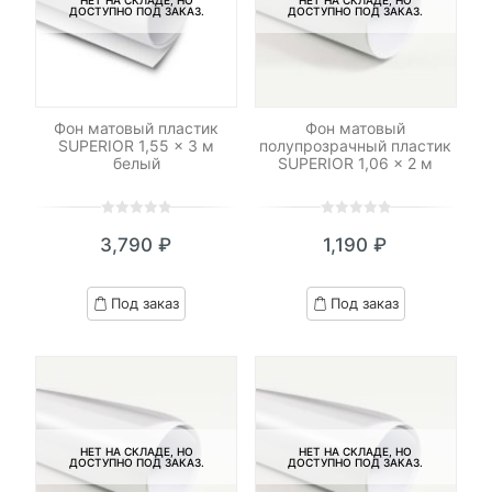
НЕТ НА СКЛАДЕ, НО
НЕТ НА СКЛАДЕ, НО
ДОСТУПНО ПОД ЗАКАЗ.
ДОСТУПНО ПОД ЗАКАЗ.
Фон матовый пластик
Фон матовый
SUPERIOR 1,55 x 3 м
полупрозрачный пластик
белый
SUPERIOR 1,06 x 2 м
0
5
0
0
5
0
3,790
₽
1,190
₽
out
out
of
of
based
based
Под заказ
Под заказ
on
on
customer
customer
ratings
ratings
НЕТ НА СКЛАДЕ, НО
НЕТ НА СКЛАДЕ, НО
ДОСТУПНО ПОД ЗАКАЗ.
ДОСТУПНО ПОД ЗАКАЗ.