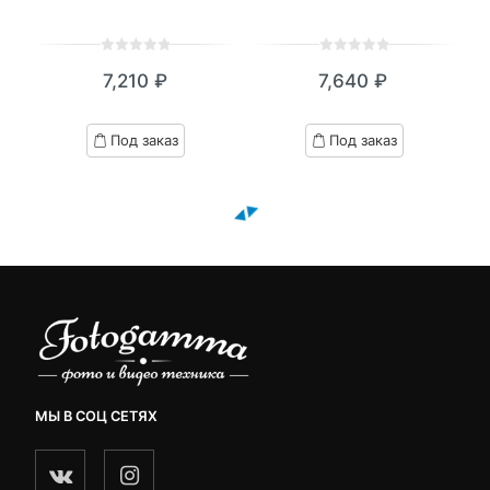
0
5
0
0
5
0
7,210
₽
7,640
₽
out
out
of
of
based
based
Под заказ
Под заказ
on
on
customer
customer
ratings
ratings
МЫ В СОЦ СЕТЯХ