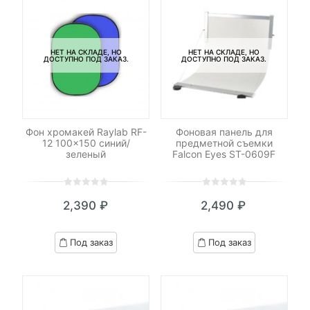
НЕТ НА СКЛАДЕ, НО
НЕТ НА СКЛАДЕ, НО
ДОСТУПНО ПОД ЗАКАЗ.
ДОСТУПНО ПОД ЗАКАЗ.
Фон хромакей Raylab RF-
Фоновая панель для
12 100×150 синий/
предметной съемки
зеленый
Falcon Eyes ST-0609F
0
5
0
0
5
0
2,390
₽
2,490
₽
out
out
of
of
based
based
Под заказ
Под заказ
on
on
customer
customer
ratings
ratings