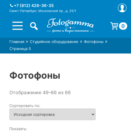
Skip
+7 (812) 426-36-35
to
Санкт-Петербург, Московский пр., д. 25/1
content
0
Корзина пуста.
»
»
»
Главная
Студийное оборудование
Фотофоны
Интернет-магазин фототехники
Магазин фотоаксессуаров foto-
Страница 5
Foto-Gamma в СПб
gamma.ru
Фотофоны
Отображение 49–66 из 66