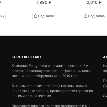
₽
1,990
₽
2,610
₽
out
out
of
of
based
based
ину
Под заказ
Под заказ
on
on
customer
customer
ratings
ratings
КОРОТКО О НАС
А
Компания Fotogamma занимается поставкой и
На
продажей аксессуаров для профессионального
ад
фото- и видео оборудования с 2010 года.
По
В нашем ассортименте представлены только
Су
качественные товары, прошедшие тестирование
нашими специалистами.
См
Продукция плохого качества отсеивается и мы