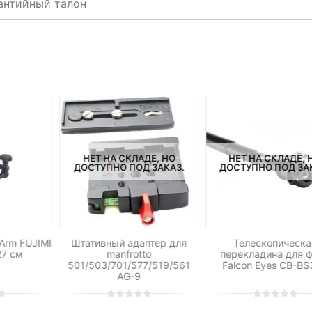
антийный талон
НЕТ НА СКЛАДЕ, НО
НЕТ НА СКЛАДЕ, 
ДОСТУПНО ПОД ЗАКАЗ.
ДОСТУПНО ПОД ЗА
Arm FUJIMI
Штативный адаптер для
Телескопическа
27 см
manfrotto
перекладина для 
501/503/701/577/519/561
Falcon Eyes CB-B
AG-9
0
5
0
0
5
0