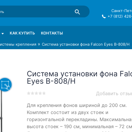
Санкт-Пете
+7 (812) 426
mma в СПб
КАК КУПИТЬ
КОНТАКТЫ
»
истемы крепления
Система установки фона Falcon Eyes B-808/H
Система установки фона Fal
Eyes B-808/H
Добавить отзы
0
5
0
Для крепления фонов шириной до 200 см.
out
of
Комплект состоит из двух стоек и
based
горизонтальной перекладины. Максимальна
on
высота стоек – 190 см, минимальная – 72 см
customer