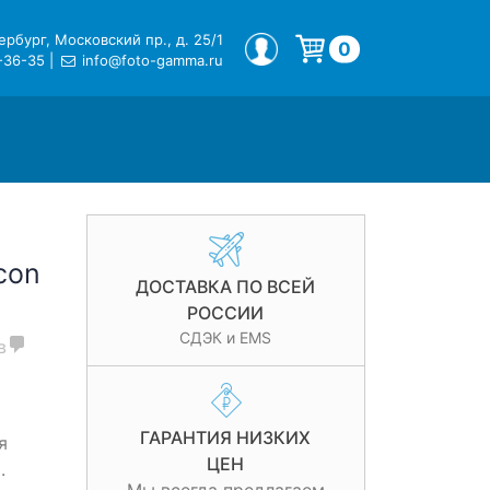
рбург, Московский пр., д. 25/1
МОЙ ПРОФИЛЬ
0
-36-35
|
info@foto-gamma.ru
Корзина пуста.
con
ДОСТАВКА ПО ВСЕЙ
РОССИИ
СДЭК и EMS
в
ГАРАНТИЯ НИЗКИХ
я
ЦЕН
.