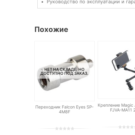
Руководство по эксплуатации и гар
Похожие
НЕТ НА СКЛАДЕ, НО
ДОСТУПНО ПОД ЗАКАЗ.
голова тип B
Крепление Magic 
Переходник Falcon Eyes SP-
FJVA-MA11 
4M8F
0
5
0
0
5
0