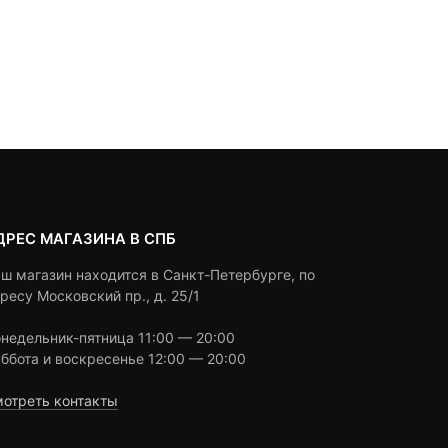
890
₽
690
₽
out
out
of
of
based
based
Под заказ
В корзину
on
on
customer
customer
ratings
ratings
ДРЕС МАГАЗИНА В СПБ
ш магазин находится в Санкт-Петербурге, по
ресу Московский пр., д. 25/1
недельник-пятница 11:00 — 20:00
ббота и воскресенье 12:00 — 20:00
отреть контакты